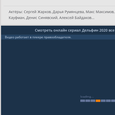
Актёры:
Сергей Жарков, Дарья Румянцева, Макс Максимов,
Кауфман, Денис Синявский, Алексей Байдаков...
Смотреть онлайн сериал Дельфин 2020 все
Видео работает в плеере правообладателя.