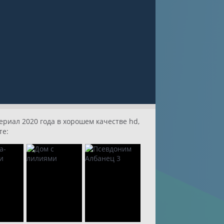
риал 2020 года в хорошем качестве hd,
те: