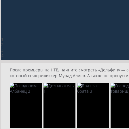
1
2
3
4
После премьеры на НТВ, начните смотреть «Дельфин» — се
который снял режиссер Мурад Алиев. А также не пропусти