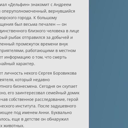
иал «Дельфин» знакомит с Андреем
 оперуполномоченный, вернувшийся
орского города. К большому
ащения был весьма печален — он
динственного близкого человека в лице
арый рыбак отправился за добычей и
еленный промежуток времени внук
 приятелями, работающими в местном
ет информацию о том, что смерть
учайный характер.
т личность некого Сергея Боровикова
еятеля, который недавно
пного бизнесмена. Сегодня он скупает
жно, его заинтересовал семейный домик
чав собственное расследование, герой
еского института. После задушевного
ающее под именем Анни. Буквально
алось, еще в детстве он обнаружил
х животных.