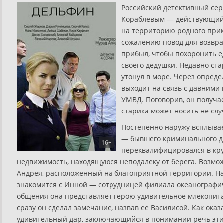
Российский детективный сер
Кораблевым — действующий
на территорию родного прим
сожалению повод для возвр
прибыл, чтобы похоронить е
своего дедушки. Недавно ст
утонул в море. Через опред
выходит на связь с давними
УМВД. Поговорив, он получа
старика может носить не сл
Постепенно наружу всплывае
— бывшего криминального д
16+
переквалифицировался в кру
недвижимость, находящуюся неподалеку от берега. Возмо
Андрея, расположенный на благоприятной территории. На
знакомится с Инной — сотрудницей филиала океанографич
общения она представляет герою удивительное млекопит
сразу он сделал замечание, назвав ее Василисой. Как оказ
удивительный дар, заключающийся в понимании речь эти