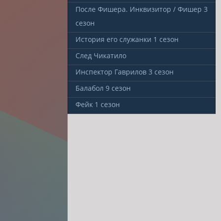
После Фишера. Инквизитор / Фишер
3
сезон
История его служанки
1 сезон
След Чикатило
Инспектор Гаврилов
3 сезон
Балабол
9 сезон
Фейк
1 сезон