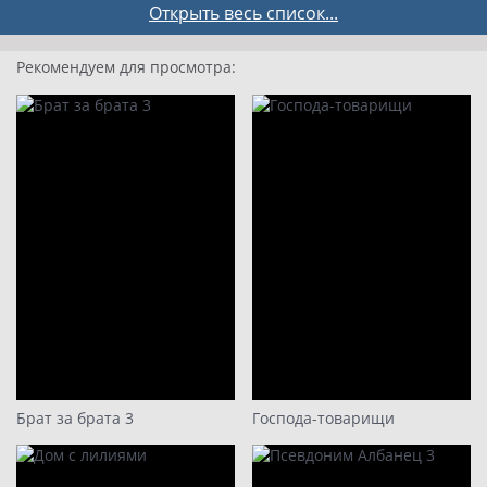
5 серия
Открыть весь список...
6 серия
Рекомендуем для просмотра:
7 серия
8 серия
9
10
11
12
13
14
15
16
17
Брат за брата 3
Господа-товарищи
18
19