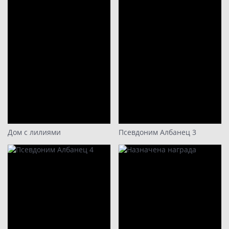
20
21
22
23
24
Дом с лилиями
Псевдоним Албанец 3