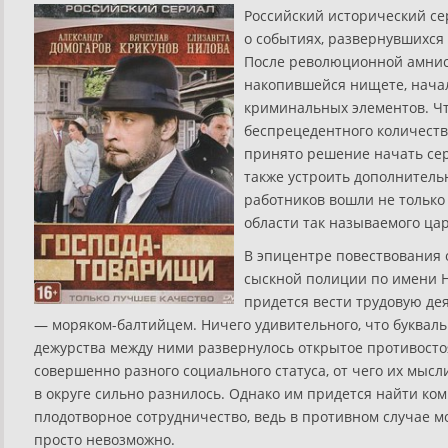
Российский исторический се
о событиях, развернувшихся 
После революционной амнист
накопившейся нищете, нача
криминальных элементов. Чт
беспрецедентного количеств
принято решение начать сер
также устроить дополнитель
работников вошли не только
области так называемого цар
В эпицентре повествования 
сыскной полиции по имени Н
придется вести трудовую де
— моряком-балтийцем. Ничего удивительного, что букваль
дежурства между ними развернулось открытое противосто
совершенно разного социального статуса, от чего их мыс
в округе сильно разнилось. Однако им придется найти к
плодотворное сотрудничество, ведь в противном случае м
просто невозможно.