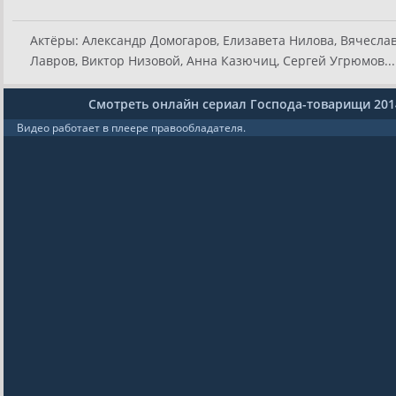
Актёры:
Александр Домогаров, Елизавета Нилова, Вячеслав
Лавров, Виктор Низовой, Анна Казючиц, Сергей Угрюмов...
Смотреть онлайн сериал Господа-товарищи 201
Видео работает в плеере правообладателя.