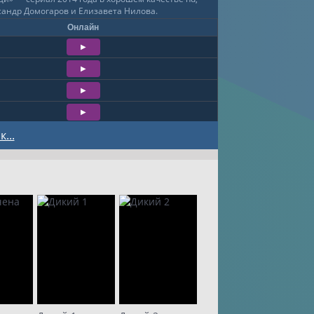
сандр Домогаров и Елизавета Нилова.
Онлайн
...