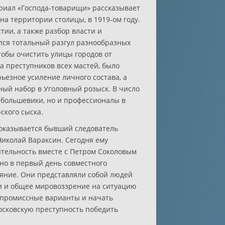
риал «Господа-товарищи» рассказывает
на территории столицы, в 1919-ом году.
ии, а также разбор власти и
лся тотальный разгул разнообразных
обы очистить улицы городов от
а преступников всех мастей, было
ьезное усиление личного состава, а
ный набор в Уголовный розыск. В число
 большевики, но и профессионалы в
ского сыска.
оказывается бывший следователь
иколай Вараксин. Сегодня ему
ятельность вместе с Петром Соколовым
но в первый день совместного
яние. Они представляли собой людей
ли и общее мировоззрение на ситуацию
омпромиссные варианты и начать
осковскую преступность победить