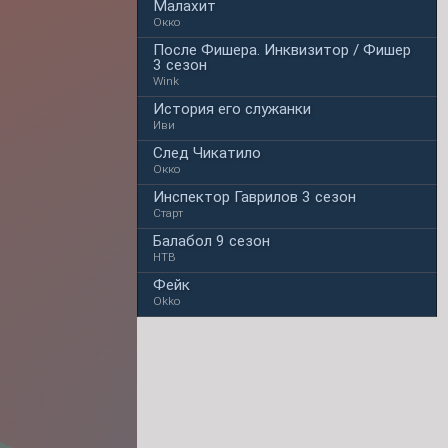
Малахит
Окко
После Фишера. Инквизитор / Фишер
3 сезон
Wink
История его служанки
Иви
След Чикатило
Окко
Инспектор Гаврилов 3 сезон
Старт
Балабол 9 сезон
НТВ
Фейк
Okko