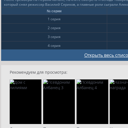
который снял режиссер Василий Сериков, а главные роли сыграли Алек
№ серии
1 серия
2 серия
3 серия
4 серия
5 серия
Открыть весь список
6 серия
Рекомендуем для просмотра:
7 серия
8 серия
9
10
11
12
13