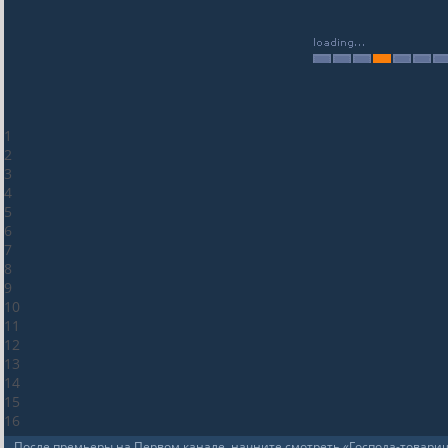
1
2
3
4
5
6
7
8
9
10
11
12
13
14
15
16
После премьеры на Первом канале, начните смотреть «Господа-товарищ