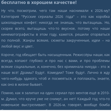
бесплатно в хорошем качестве!
Ну что, посмотрим, чего там наши наснимали к 2026-му?
Категория "Русские сериалы 2026 года" – это как коробка
шоколадных конфет: никогда не знаешь, что вытащишь. Но,
скорее всего, вытащишь что-то вкусное, потому что наши
кинематографисты в этом году, кажется, решили оторваться
по полной. Жанры всякие, сюжеты закрученные, идеи – на
любой вкус и цвет.
Короче, год обещает быть насыщенным. Режиссёры наши, как
всегда, копают глубоко: и про нас с вами, и про проблемы
всякие социальные, и, конечно, без криминала никуда – это ж
наше всё! Драмы? Будут. Комедии? Тоже будут. Лично я жду
чего-нибудь эдакого, чтоб и посмеяться, и поплакать, знаете,
как оно в жизни бывает.
Помню, как я залипал на один сериал про ментов ещё в 2010-
м. Думал, что круче уже не снимут, ан нет! Каждый год что-то
новенькое выстреливает. В 2026-м, говорят, вообще бомба
будет: и продолжения любимых сериалов (наконец-то!), и что-