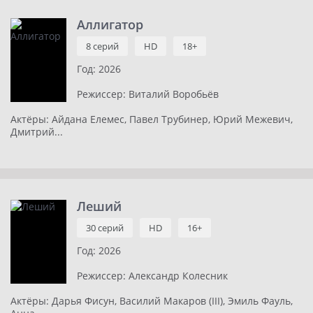
Аллигатор
8 серий
HD
18+
Год:
2026
Режиссер:
Виталий Воробьёв
Актёры:
Айдана Елемес, Павел Трубинер, Юрий Межевич,
Дмитрий...
Леший
30 серий
HD
16+
Год:
2026
Режиссер:
Александр Колесник
Актёры:
Дарья Фисун, Василий Макаров (III), Эмиль Фауль,