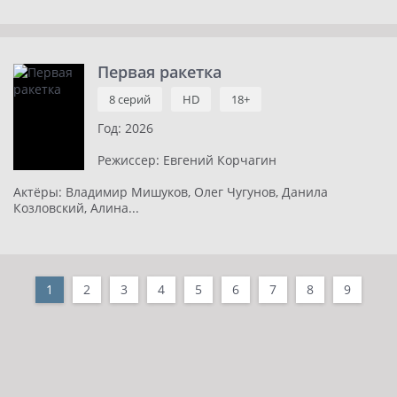
Первая ракетка
8 серий
HD
18+
Год:
2026
Режиссер:
Евгений Корчагин
Актёры:
Владимир Мишуков, Олег Чугунов, Данила
Козловский, Алина...
1
2
3
4
5
6
7
8
9