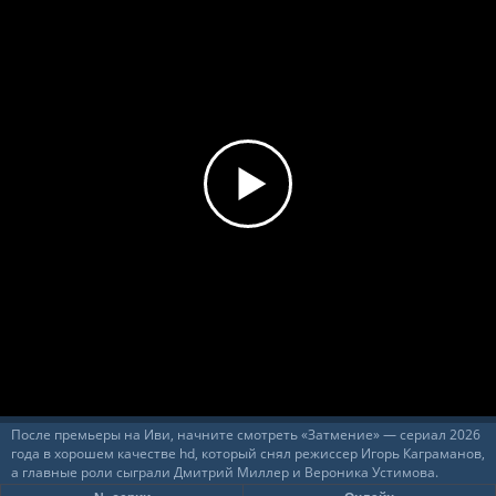
После премьеры на Иви, начните смотреть «Затмение» — сериал 2026
года в хорошем качестве hd, который снял режиссер Игорь Каграманов,
а главные роли сыграли Дмитрий Миллер и Вероника Устимова.