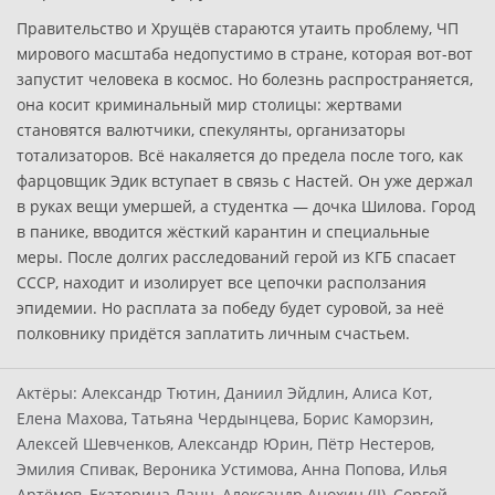
Правительство и Хрущёв стараются утаить проблему, ЧП
мирового масштаба недопустимо в стране, которая вот-вот
запустит человека в космос. Но болезнь распространяется,
она косит криминальный мир столицы: жертвами
становятся валютчики, спекулянты, организаторы
тотализаторов. Всё накаляется до предела после того, как
фарцовщик Эдик вступает в связь с Настей. Он уже держал
в руках вещи умершей, а студентка — дочка Шилова. Город
в панике, вводится жёсткий карантин и специальные
меры. После долгих расследований герой из КГБ спасает
СССР, находит и изолирует все цепочки расползания
эпидемии. Но расплата за победу будет суровой, за неё
полковнику придётся заплатить личным счастьем.
Актёры:
Александр Тютин, Даниил Эйдлин, Алиса Кот,
Елена Махова, Татьяна Чердынцева, Борис Каморзин,
Алексей Шевченков, Александр Юрин, Пётр Нестеров,
Эмилия Спивак, Вероника Устимова, Анна Попова, Илья
Артёмов, Екатерина Ланн, Александр Анохин (II), Сергей