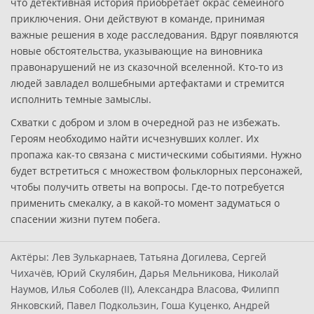
что детективная история приобретает окрас семейного
приключения. Они действуют в команде, принимая
важные решения в ходе расследования. Вдруг появляются
новые обстоятельства, указывающие на виновника
правонарушений не из сказочной вселенной. Кто-то из
людей завладел волшебными артефактами и стремится
исполнить темные замыслы.
Схватки с добром и злом в очередной раз не избежать.
Героям необходимо найти исчезнувших коллег. Их
пропажа как-то связана с мистическими событиями. Нужно
будет встретиться с множеством фольклорных персонажей,
чтобы получить ответы на вопросы. Где-то потребуется
применить смекалку, а в какой-то момент задуматься о
спасении жизни путем побега.
Актёры:
Лев Зулькарнаев, Татьяна Догилева, Сергей
Чихачёв, Юрий Скулябин, Дарья Мельникова, Николай
Наумов, Илья Соболев (II), Александра Власова, Филипп
Янковский, Павел Подкользин, Гоша Куценко, Андрей