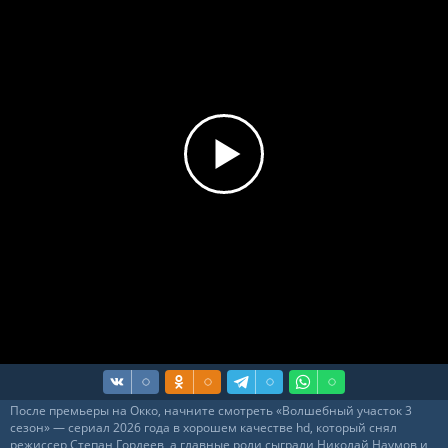
После премьеры на Окко, начните смотреть «Волшебный участок 3
сезон» — сериал 2026 года в хорошем качестве hd, который снял
режиссер Степан Гордеев, а главные роли сыграли Николай Наумов и