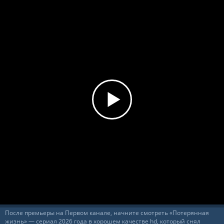
После премьеры на Первом канале, начните смотреть «Потерянная
жизнь» — сериал 2026 года в хорошем качестве hd, который снял