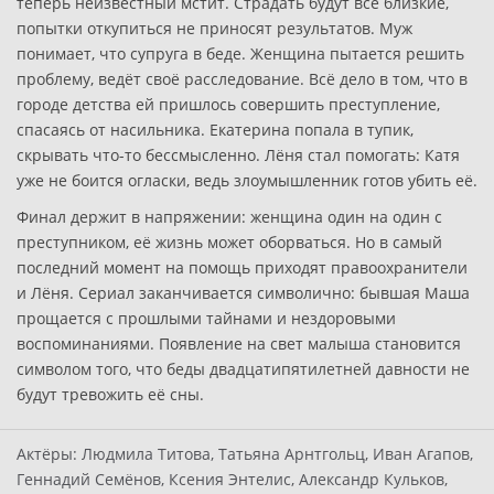
теперь неизвестный мстит. Страдать будут все близкие,
попытки откупиться не приносят результатов. Муж
понимает, что супруга в беде. Женщина пытается решить
проблему, ведёт своё расследование. Всё дело в том, что в
городе детства ей пришлось совершить преступление,
спасаясь от насильника. Екатерина попала в тупик,
скрывать что-то бессмысленно. Лёня стал помогать: Катя
уже не боится огласки, ведь злоумышленник готов убить её.
Финал держит в напряжении: женщина один на один с
преступником, её жизнь может оборваться. Но в самый
последний момент на помощь приходят правоохранители
и Лёня. Сериал заканчивается символично: бывшая Маша
прощается с прошлыми тайнами и нездоровыми
воспоминаниями. Появление на свет малыша становится
символом того, что беды двадцатипятилетней давности не
будут тревожить её сны.
Актёры:
Людмила Титова, Татьяна Арнтгольц, Иван Агапов,
Геннадий Семёнов, Ксения Энтелис, Александр Кульков,