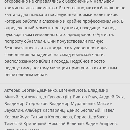
откровенно не справлялись с бесконечным наплывом
криминальных элементов. Естественно, их сил банально не
хватало для поиска и последующей поимки налетчиков,
которые работали слаженно и крайне профессионально. В
определенный момент преступники, находящиеся под
руководством гениального и хладнокровного Артиста,
попросту обнаглели. Они почувствовали полную
безнаказанность, что придало им уверенности для
совершения нападения на склад воинской части,
расположенного вблизи города. Подобное просто
недопустимо, поэтому милиция приступила к ответным
решительным мерам.
Актёры:
Сергей Демченко, Евгения Лоза, Владимир
Миняйло, Александр Суворов (III), Виктор Раду, Андрей Бута,
Владимир Стержаков, Владимир Муращенко, Максим
Заусалин, Альберт Каспарянц, Денис Беспалый, Павел
Коломийчук, Татьяна Коновалова, Борис Щербаков,
Тимофей Криницкий, Николай Величко, Вадим Андреев,