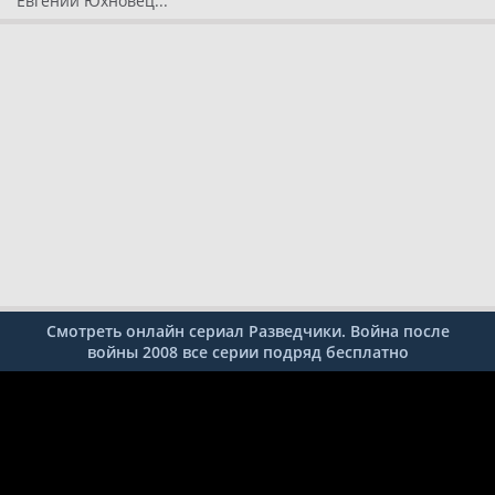
Евгений Юхновец...
Смотреть онлайн сериал Разведчики. Война после
войны 2008 все серии подряд бесплатно
1
2
3
4
5
6