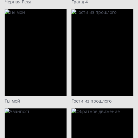
Черная Река
Гранд 4
Ты мой
Гости из прошлого