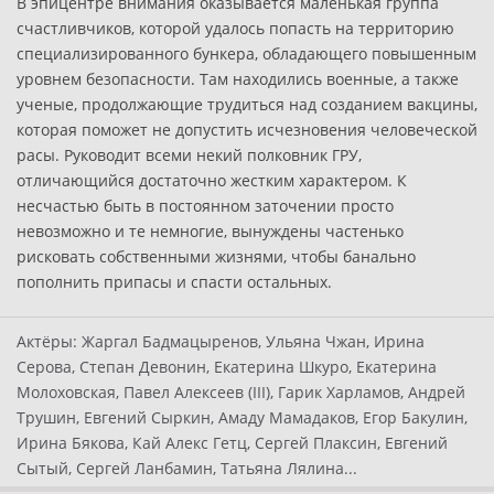
В эпицентре внимания оказывается маленькая группа
счастливчиков, которой удалось попасть на территорию
специализированного бункера, обладающего повышенным
уровнем безопасности. Там находились военные, а также
ученые, продолжающие трудиться над созданием вакцины,
которая поможет не допустить исчезновения человеческой
расы. Руководит всеми некий полковник ГРУ,
отличающийся достаточно жестким характером. К
несчастью быть в постоянном заточении просто
невозможно и те немногие, вынуждены частенько
рисковать собственными жизнями, чтобы банально
пополнить припасы и спасти остальных.
Актёры:
Жаргал Бадмацыренов, Ульяна Чжан, Ирина
Серова, Степан Девонин, Екатерина Шкуро, Екатерина
Молоховская, Павел Алексеев (III), Гарик Харламов, Андрей
Трушин, Евгений Сыркин, Амаду Мамадаков, Егор Бакулин,
Ирина Бякова, Кай Алекс Гетц, Сергей Плаксин, Евгений
Сытый, Сергей Ланбамин, Татьяна Лялина...