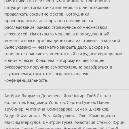
работников по неизвестным причинам. Постепенно
ситуация достигла точки кипения, что не позволило
продолжать сокрытие фактов. Сотрудники
правоохранительных органов начали вести
расследование, однако столкнулись со множеством
сложностей. Им открыто мешали, а в определенный
момент и вовсе пришла директива из столицы, в которой
было указано — незаметно закрыть дело. Вскоре на
горизонте появляется внештатный сотрудник корпорации
в лице Алексея Ковалева, которому вышестоящее
руководство поручило самостоятельно разобраться в
случившемся, при этом сохранить полную
конфиденциальность.
Актёры:
Людмила Дорошева, Яна Чигир, Глеб Степан
Каллистов, Владимир Устюгов, Сергей Гузеев, Павел
Трубинер, Антонина Комиссарова, Семён Шкаликов,
Андрей Филиппак, Роза Хайруллина, Олег Каменщиков,
Максим Меркулов, Дмитрий Гусев, Анастасия Стежко, Юрий
Цурило, Дарья Повереннова, Дмитрий Лавров (III), Юрий