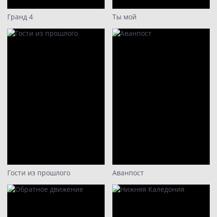
Гранд 4
Ты мой
Гости из прошлого
Аванпост