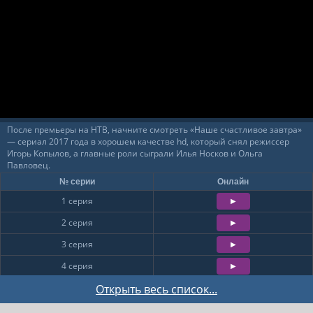
14
15
16
После премьеры на НТВ, начните смотреть «Наше счастливое завтра»
— сериал 2017 года в хорошем качестве hd, который снял режиссер
Игорь Копылов, а главные роли сыграли Илья Носков и Ольга
Павловец.
№ серии
Онлайн
1 серия
2 серия
3 серия
4 серия
5 серия
Открыть весь список...
6 серия