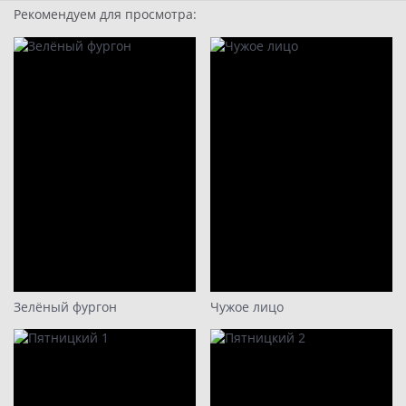
Рекомендуем для просмотра:
7 серия
8 серия
9
10
11
12
13
14
15
16
Зелёный фургон
Чужое лицо