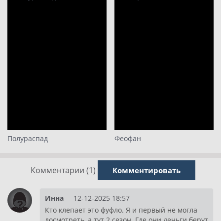
29
30
31
32
33
34
35
36
37
Полураспад
Феофан
38
Комментарии (1)
Комментировать
Инна
12-12-2025 18:57
Кто клепает это фуфло. Я и первый не могла
досмотреть, а тут 2 сезон. Где они деньги берут