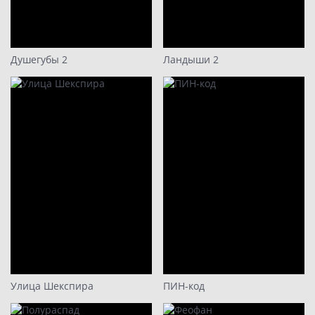
15
16
17
Душегубы 2
Ландыши 2
18
19
20
21
22
23
24
25
26
27
Улица Шекспира
ПИН-код
28