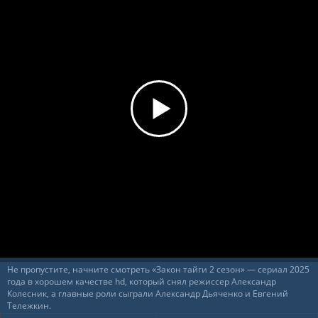
Не пропустите, начните смотреть «Закон тайги 2 сезон» — сериал 2025
года в хорошем качестве hd, который снял режиссер Александр
Колесник, а главные роли сыграли Александр Дьяченко и Евгений
Тележкин.