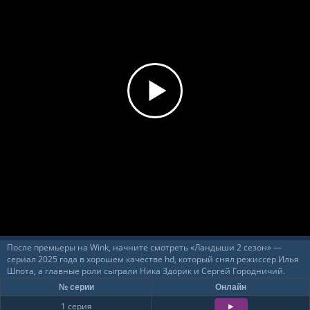
После премьеры на Wink, начните смотреть «Ландыши 2 сезон» —
сериал 2025 года в хорошем качестве hd, который снял режиссер Илья
Шпота, а главные роли сыграли Ника Здорик и Сергей Городничий.
№ серии
Онлайн
1 серия