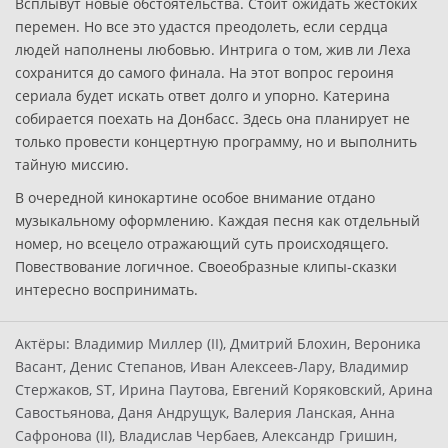
Всплывут новые обстоятельства. Стоит ожидать жестоких
перемен. Но все это удастся преодолеть, если сердца
людей наполнены любовью. Интрига о том, жив ли Леха
сохранится до самого финала. На этот вопрос героиня
сериала будет искать ответ долго и упорно. Катерина
собирается поехать на Донбасс. Здесь она планирует не
только провести концертную программу, но и выполнить
тайную миссию.
В очередной кинокартине особое внимание отдано
музыкальному оформлению. Каждая песня как отдельный
номер, но всецело отражающий суть происходящего.
Повествование логичное. Своеобразные клипы-сказки
интересно воспринимать.
Актёры:
Владимир Миллер (II), Дмитрий Блохин, Вероника
Васант, Денис Степанов, Иван Алексеев-Лару, Владимир
Стержаков, ST, Ирина Паутова, Евгений Коряковский, Арина
Савостьянова, Даня Андрущук, Валерия Ланская, Анна
Сафронова (II), Владислав Чербаев, Александр Гришин,