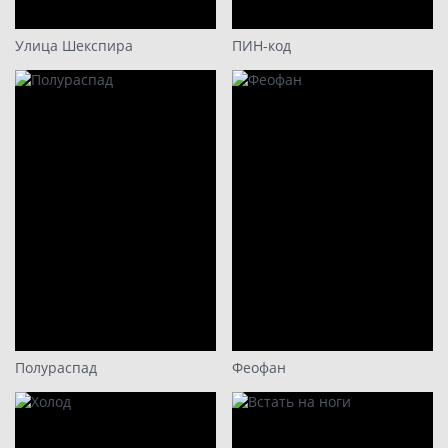
Улица Шекспира
ПИН-код
Полураспад
Феофан