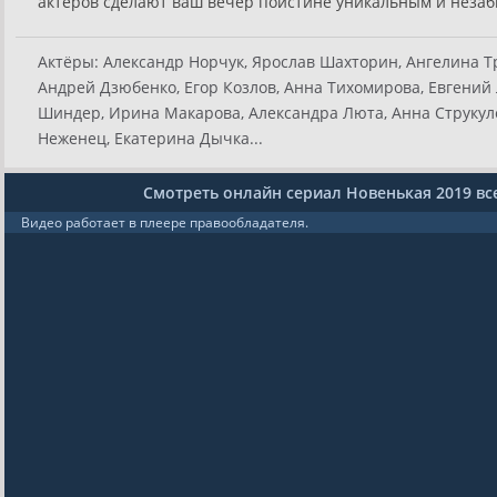
актёров сделают ваш вечер поистине уникальным и неза
Актёры:
Александр Норчук, Ярослав Шахторин, Ангелина Т
Андрей Дзюбенко, Егор Козлов, Анна Тихомирова, Евгений
Шиндер, Ирина Макарова, Александра Люта, Анна Струкул
Неженец, Екатерина Дычка...
Смотреть онлайн сериал Новенькая 2019 вс
Видео работает в плеере правообладателя.