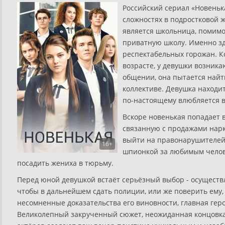
Российский сериал «Новенька
сложностях в подростковой ж
является школьница, помимо
приватную школу. Именно зд
респектабельных горожан. Ко
возрасте, у девушки возник
общении, она пытается найт
коллективе. Девушка находит
по-настоящему влюбляется в
Вскоре новенькая попадает
связанную с продажами нарк
выйти на правонарушителей.
16+
шпионкой за любимым челове
посадить жениха в тюрьму.
Перед юной девушкой встаёт серьёзный выбор - осуществл
чтобы в дальнейшем сдать полиции, или же поверить ему,
несомненные доказательства его виновности, главная гер
Великолепный закрученный сюжет, неожиданная концовка