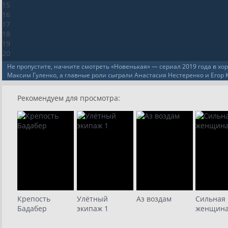
15
16
17
18
19
20
Не пропустите, начните смотреть «Новенькая» — сериал 2019 года в хо
Максим Гуленко, а главные роли сыграли Анастасия Нестеренко и Егор 
Рекомендуем для просмотра:
Крепость
Улётный
Аз воздам
Сильная
Бадабер
экипаж 1
женщин