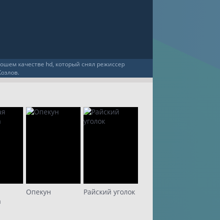
рошем качестве hd, который снял режиссер
Козлов.
Опекун
Райский уголок
а