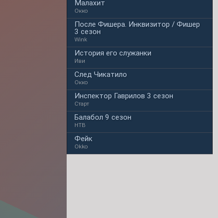
Малахит
Окко
После Фишера. Инквизитор / Фишер
3 сезон
Wink
История его служанки
Иви
След Чикатило
Окко
Инспектор Гаврилов 3 сезон
Старт
Балабол 9 сезон
НТВ
Фейк
Okko