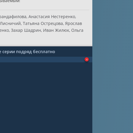
бываемым!
рандафилова, Анастасия Нестеренко,
 Лисничий, Татьяна Острецова, Ярослав
енко, Захар Шадрин, Иван Жилюк, Ольга
е серии подряд бесплатно