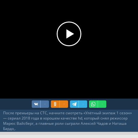
6 серия
7 серия
8 серия
9
10
11
12
13
14
15
16
17
18
19
20
21
После премьеры на СТС, начните смотреть «Улётный экипаж 1 сезон»
— сериал 2018 года в хорошем качестве hd, который снял режиссер
Марюс Вайсберг, а главные роли сыграли Алексей Чадов и Наташа
Бардо,.