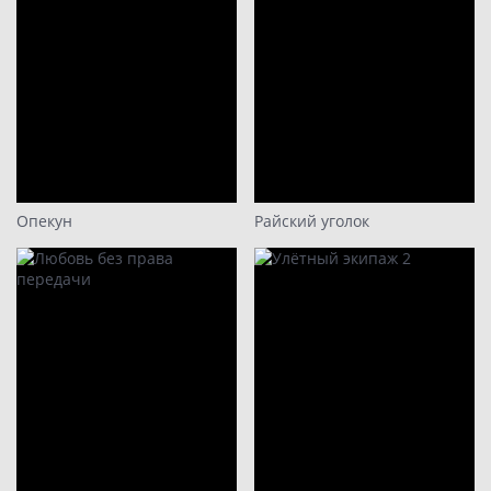
Опекун
Райский уголок