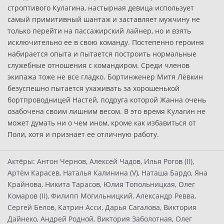
строптивого Кулагина, настырная девица использует
самый примитивный шантаж и заставляет мужчину не
только перейти на пассажирский лайнер, но и взять
исключительно ее в свою команду. Постепенно героиня
набирается опыта и пытается построить нормальные
служебные отношения с командиром. Среди членов
экипажа тоже не все гладко. Бортинженер Митя Лёвкин
безуспешно пытается ухаживать за хорошенькой
бортпроводницей Настей, подруга которой Жанна очень
озабочена своим лишним весом. В это время Кулагин не
может думать ни о чем ином, кроме как избавиться от
Поли, хотя и признает ее отличную работу.
Актёры:
Антон Чернов, Алексей Чадов, Илья Рогов (II),
Артём Карасев, Наталья Калинина (V), Наташа Бардо, Яна
Крайнова, Никита Тарасов, Юлия Топольницкая, Олег
Комаров (II), Филипп Могильницкий, Александр Ревва,
Сергей Белов, Катрин Асси, Дарья Сагалова, Виктория
Дайнеко, Андрей Родной, Виктория Заболотная, Олег