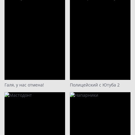
19
20
21
22
23
24
Галя, у нас отмена!
Полицейский с Ютуба 2