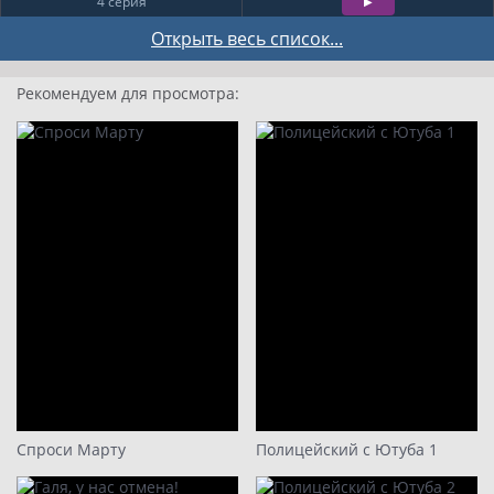
4 серия
5 серия
Открыть весь список...
6 серия
Рекомендуем для просмотра:
7 серия
8 серия
9
10
11
12
13
14
15
16
17
Спроси Марту
Полицейский с Ютуба 1
18