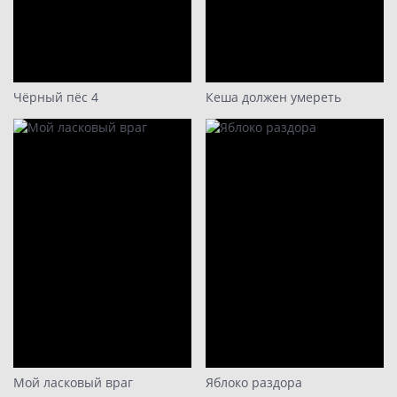
Чёрный пёс 4
Кеша должен умереть
Мой ласковый враг
Яблоко раздора