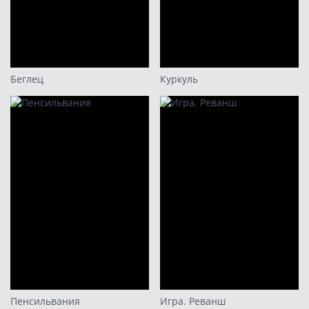
Беглец
Куркуль
Пенсильвания
Игра. Реванш