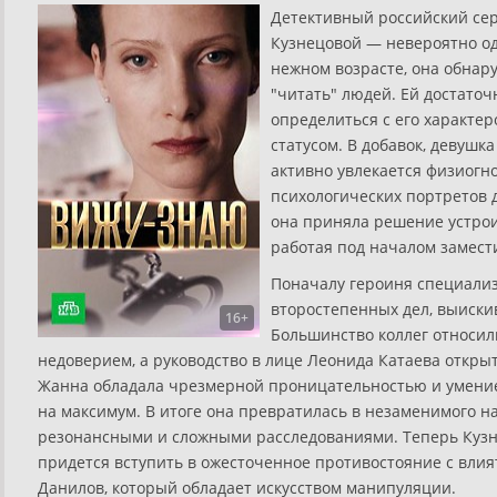
Детективный российский сер
Кузнецовой — невероятно од
нежном возрасте, она обнар
"читать" людей. Ей достаточ
определиться с его характе
статусом. В добавок, девуш
активно увлекается физиогн
психологических портретов 
она приняла решение устрои
работая под началом замест
Поначалу героиня специали
второстепенных дел, выиски
16+
Большинство коллег относил
недоверием, а руководство в лице Леонида Катаева открыт
Жанна обладала чрезмерной проницательностью и умени
на максимум. В итоге она превратилась в незаменимого н
резонансными и сложными расследованиями. Теперь Кузн
придется вступить в ожесточенное противостояние с вл
Данилов, который обладает искусством манипуляции.