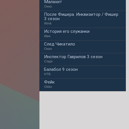
Малахит
Окко
После Фишера. Инквизитор / Фишер
3 сезон
Wink
История его служанки
Иви
След Чикатило
Окко
Инспектор Гаврилов 3 сезон
Старт
Балабол 9 сезон
НТВ
Фейк
Okko