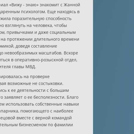
иал «Вижу - знаю» знакомит с Жанной
аренным психологом. Еще находясь в
ужила поразительную способность
но взглянуть на человека, чтобы
ром, привычками и даже социальным
ка на протяжении длительного времени
омикой, доведя составление
до невообразимых масштабов. Вскоре
ться в оперативно-розыскной отдел,
ителя главы МВД.
зировалась на проверке
вая возможные не состыковки.
ись к ее деятельности с большим
о заявляет о ее бесполезности. Благо
ем использовать собственные навыки
апарника, помогающего с наиболее
ецовой вместе с верной командой
иятельным бизнесменом по фамилии