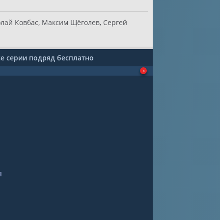
олай Ковбас, Максим Щёголев, Сергей
се серии подряд бесплатно