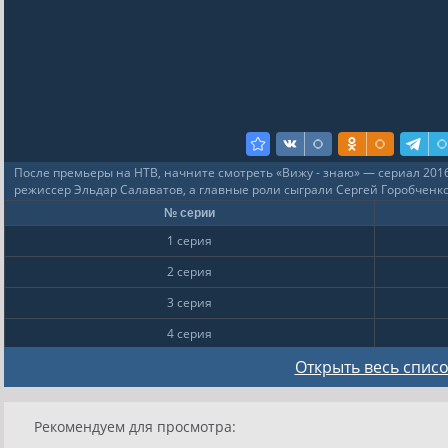
После премьеры на НТВ, начните смотреть «Вижу - знаю» — сериал 2016
режиссер Эльдар Салаватов, а главные роли сыграли Сергей Горобченк
№ серии
1 серия
2 серия
3 серия
4 серия
5 серия
Открыть весь список
6 серия
Рекомендуем для просмотра:
7 серия