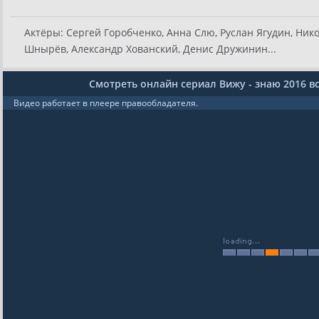
Актёры:
Сергей Горобченко, Анна Слю, Руслан Ягудин, Ник
Шнырёв, Александр Хованский, Денис Дружинин...
Смотреть онлайн сериал Вижу - знаю 2016 в
Видео работает в плеере правообладателя.