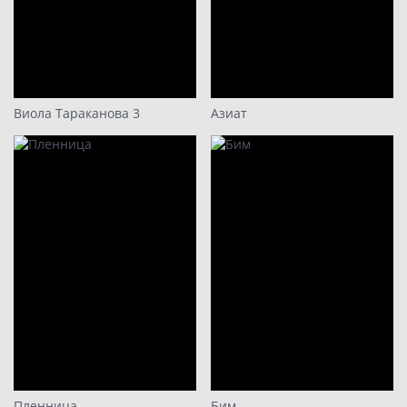
Виола Тараканова 3
Азиат
Пленница
Бим