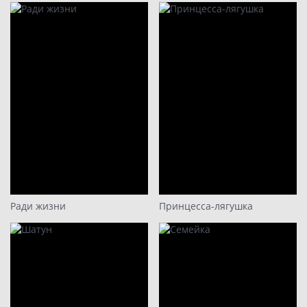
18
19
20
Ради жизни
Принцесса-лягушка