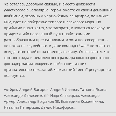
же осталась довольна связью, и вместо должности
участкового в Заполярье, герой, вместе со своим домашним
любимцем, огромным черно-белым ландсиром, по кличке
Бим, едет на побережье теплого и ласкового моря. По
прибытии выясняется, что загорать, и купаться Макару не
придется, ибо населенный пункт набит самыми
разнообразными преступниками, и хотя пес совершенно
не похож на служебного, и даже команды "Фас" не знает, он
всегда готов прийти на помощь хозяину. Оказывается, что
грозного вида и немаленького размера клыков достаточно,
для задержания злодеев, и выбивания из них
признательных показаний, чем ловкий "мент" регулярно и
пользуется.
Актёры:
Андрей Багиров, Андрей Иванов, Татьяна Яхина,
Александр Денисенко (II), Надя Славецкая, Александр
Армер, Александр Богданов (II), Екатерина Кожемякина,
Наталия Печерская, Денис Никифоров...