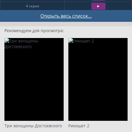
4 серия
5 серия
Открыть весь список...
6 серия
Рекомендуем для просмотра:
7 серия
8 серия
9
10
11
12
13
14
15
16
17
Три женщины Достоевского
Рикошет 2