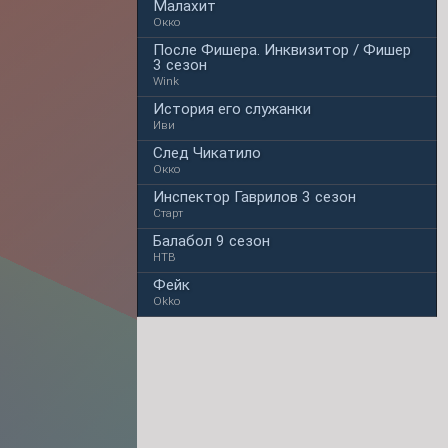
Малахит
Окко
После Фишера. Инквизитор / Фишер
3 сезон
Wink
История его служанки
Иви
След Чикатило
Окко
Инспектор Гаврилов 3 сезон
Старт
Балабол 9 сезон
НТВ
Фейк
Okko