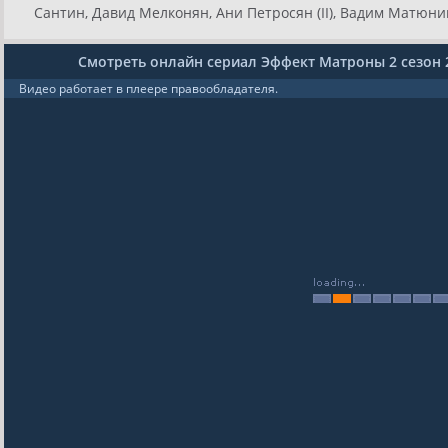
Сантин, Давид Мелконян, Ани Петросян (II), Вадим Матюнин
Смотреть онлайн сериал Эффект Матроны 2 сезон 
Видео работает в плеере правообладателя.