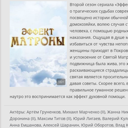
Второй сезон сериала «Эффе
о трагических судьбах совр
посвящено истории обычной 
домохозяйки, волею случая 
человека, с помощью родных
наказания. Ощущая в душе 
избавиться от чувства непо
женщины приходят в Покровс
и успокоение от Святой Матр
подвижница была жива, это ж
раскаивающиеся страдалицы
святая является просительн
16+
давая советы. Скорее всего,
правильное гуманное решен
наутро это воспринимается как эффект духовной помощи.
Актёры:
Артём Груненков, Михаил Марченко (II), Жанна Ни
Доронина (II), Максим Титов (II), Юрий Лигаев, Валерий Ку
Анна Емшанова, Алексей Шаранин, Юрий Оборотов, Влад 