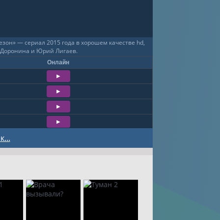
он» — сериал 2015 года в хорошем качестве hd,
а Доронина и Юрий Лигаев.
Онлайн
...