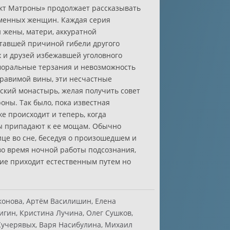
кт Матроны» продолжает рассказывать
еменных женщин. Каждая серия
жены, матери, аккуратной
ставшей причиной гибели другого
 и друзей избежавшей уголовного
моральные терзания и невозможность
правимой вины, эти несчастные
кий монастырь, желая получить совет
оны. Так было, пока известная
е происходит и теперь, когда
 припадают к ее мощам. Обычно
ице во сне, беседуя о произошедшем и
 во время ночной работы подсознания,
ие приходит естественным путем но
конова, Артём Василишин, Елена
лигин, Кристина Лучина, Олег Сушков,
Кучерявых, Варя Насибулина, Михаил