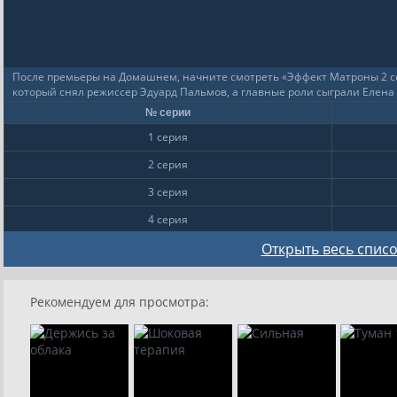
После премьеры на Домашнем, начните смотреть «Эффект Матроны 2 сез
который снял режиссер Эдуард Пальмов, а главные роли сыграли Елен
№ серии
1 серия
2 серия
3 серия
4 серия
5 серия
Открыть весь список
6 серия
Рекомендуем для просмотра:
7 серия
8 серия
9
10