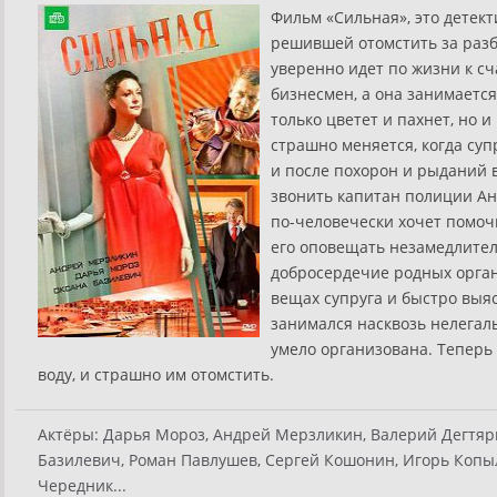
Фильм «Сильная», это детек
решившей отомстить за раз
уверенно идет по жизни к с
бизнесмен, а она занимаетс
только цветет и пахнет, но 
страшно меняется, когда суп
и после похорон и рыданий 
звонить капитан полиции Ан
по-человечески хочет помочь
его оповещать незамедлитель
добросердечие родных орган
вещах супруга и быстро выяс
занимался насквозь нелегал
умело организована. Теперь
воду, и страшно им отомстить.
Актёры:
Дарья Мороз, Андрей Мерзликин, Валерий Дегтярь
Базилевич, Роман Павлушев, Сергей Кошонин, Игорь Копыл
Чередник...