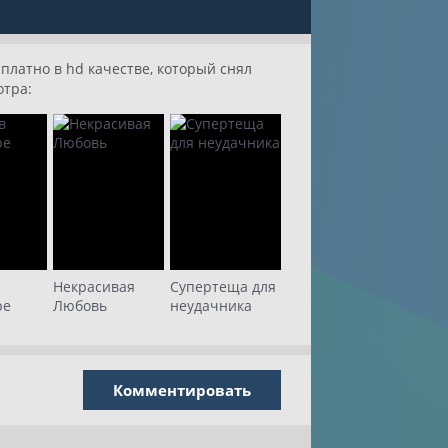
платно в hd качестве, который снял
отра:
Некрасивая
Супертеща для
ре
Любовь
неудачника
Комментировать