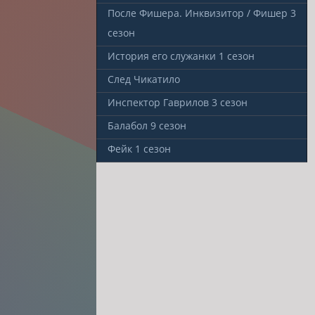
После Фишера. Инквизитор / Фишер
3
сезон
История его служанки
1 сезон
След Чикатило
Инспектор Гаврилов
3 сезон
Балабол
9 сезон
Фейк
1 сезон