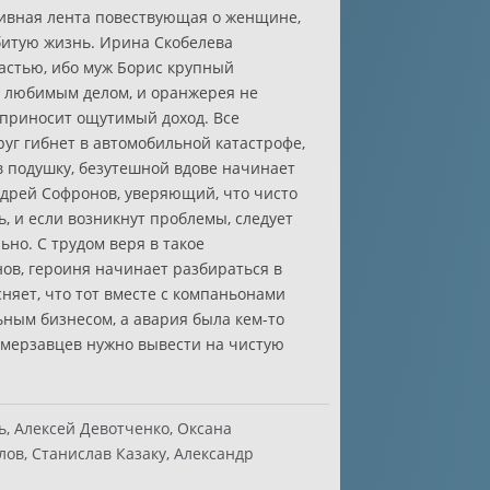
тивная лента повествующая о женщине,
битую жизнь. Ирина Скобелева
частью, ибо муж Борис крупный
я любимым делом, и оранжерея не
и приносит ощутимый доход. Все
руг гибнет в автомобильной катастрофе,
в подушку, безутешной вдове начинает
дрей Софронов, уверяющий, что чисто
, и если возникнут проблемы, следует
но. С трудом веря в такое
ов, героиня начинает разбираться в
няет, что тот вместе с компаньонами
ьным бизнесом, а авария была кем-то
 мерзавцев нужно вывести на чистую
, Алексей Девотченко, Оксана
ов, Станислав Казаку, Александр