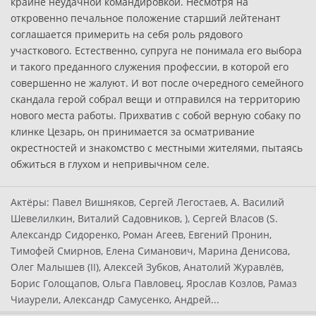
крайне неудачной командировкой. Несмотря на
откровенно печальное положение старший лейтенант
соглашается примерить на себя роль рядового
участкового. Естественно, супруга не понимала его выбора
и такого преданного служения профессии, в которой его
совершенно не жалуют. И вот после очередного семейного
скандала герой собрал вещи и отправился на территорию
нового места работы. Прихватив с собой верную собаку по
клинке Цезарь, он принимается за осматривание
окрестностей и знакомство с местными жителями, пытаясь
обжиться в глухом и непривычном селе.
Актёры:
Павел Вишняков, Сергей Легостаев, A. Василий
Шевелилкин, Виталий Садовников, ), Сергей Власов (S.
Александр Сидоренко, Роман Агеев, Евгений Пронин,
Тимофей Смирнов, Елена Симанович, Марина Денисова,
Олег Малышев (II), Алексей Зубков, Анатолий Журавлёв,
Борис Голощапов, Ольга Павловец, Ярослав Козлов, Рамаз
Чиаурели, Александр Самусенко, Андрей...