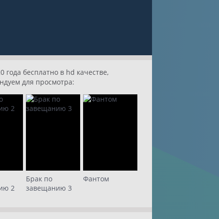
 года бесплатно в hd качестве,
ндуем для просмотра:
Брак по
Фантом
ию 2
завещанию 3