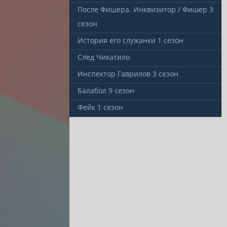
После Фишера. Инквизитор / Фишер
3
сезон
История его служанки
1 сезон
След Чикатило
Инспектор Гаврилов
3 сезон
Балабол
9 сезон
Фейк
1 сезон