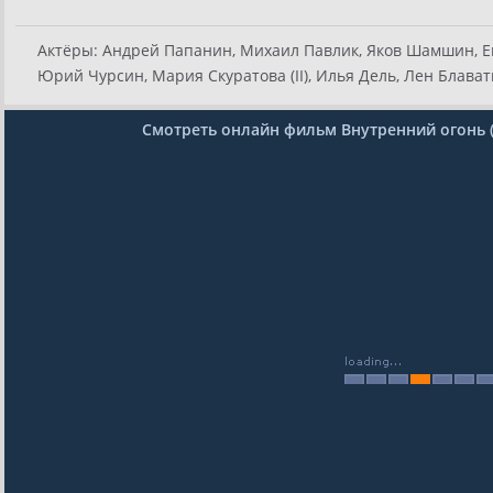
Актёры:
Андрей Папанин, Михаил Павлик, Яков Шамшин, Ев
Юрий Чурсин, Мария Скуратова (II), Илья Дель, Лен Блават
Смотреть онлайн фильм Внутренний огонь (