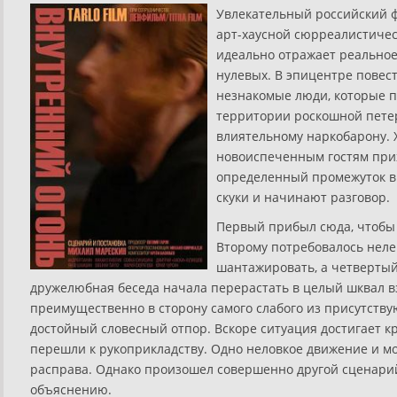
Увлекательный российский ф
арт-хаусной сюрреалистичес
идеально отражает реальное
нулевых. В эпицентре пове
незнакомые люди, которые п
территории роскошной пете
влиятельному наркобарону. Х
новоиспеченным гостям прих
определенный промежуток в
скуки и начинают разговор.
Первый прибыл сюда, чтобы
Второму потребовалось неле
шантажировать, а четвертый
дружелюбная беседа начала перерастать в целый шквал 
преимущественно в сторону самого слабого из присутству
достойный словесный отпор. Вскоре ситуация достигает к
перешли к рукоприкладству. Одно неловкое движение и м
расправа. Однако произошел совершенно другой сценари
объяснению.