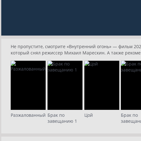
Не пропустите, смотрите «Внутренний огонь» — фильм 2020
который снял режиссер Михаил Марескин. А также рекоме
Разжалованный
Брак по
Цой
Брак по
завещанию 1
завещан