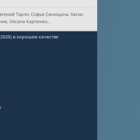
гений Тарло, Софья Синицына, Хаски,
ник, Оксана Карпенко...
2020) в хорошем качестве