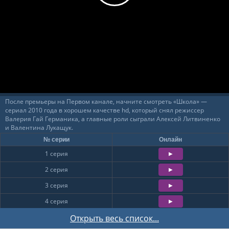
После премьеры на Первом канале, начните смотреть «Школа» —
сериал 2010 года в хорошем качестве hd, который снял режиссер
Валерия Гай Германика, а главные роли сыграли Алексей Литвиненко
и Валентина Лукащук.
№ серии
Онлайн
1 серия
2 серия
3 серия
4 серия
5 серия
Открыть весь список...