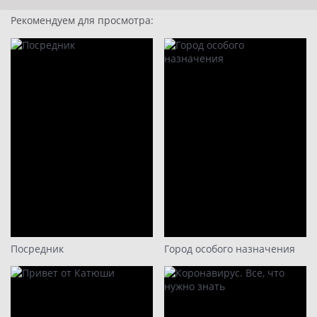
6 серия
Рекомендуем для просмотра:
7 серия
8 серия
9
10
11
12
13
14
15
16
17
Посредник
Город особого назначения
18
19
20