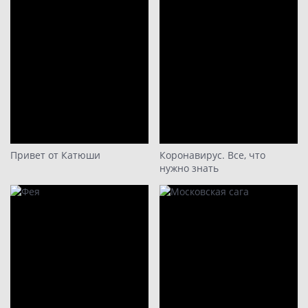
21
22
23
24
25
26
27
Привет от Катюши
Коронавирус. Все, что
28
нужно знать
29
30
31
32
33
34