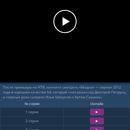
После премьеры на НТВ, начните смотреть «Бездна» — сериал 2012
года в хорошем качестве hd, который снял режиссер Дмитрий Петрунь,
а главные роли сыграли Илья Шакунов и Артём Семакин.
№ серии
Онлайн
1 серия
2 серия
3 серия