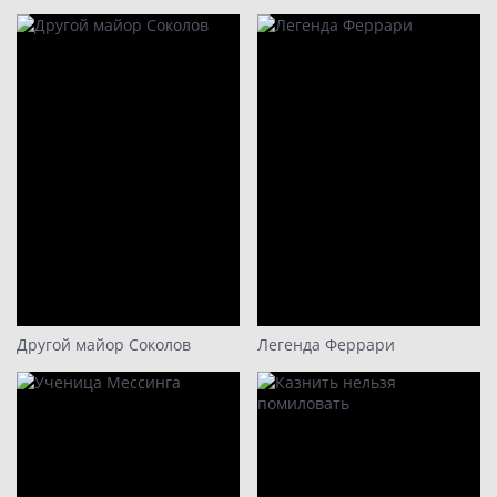
Другой майор Соколов
Легенда Феррари