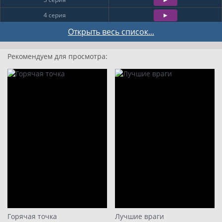
4 серия
5 серия
Открыть весь список...
6 серия
Рекомендуем для просмотра:
7 серия
8 серия
9
10
11
12
13
14
15
16
Горячая точка
Лучшие враги