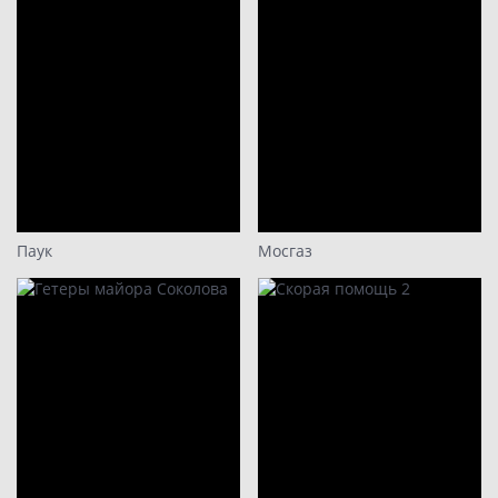
Паук
Мосгаз