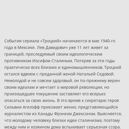
События сериала «Троцкий» начинаются в мае 1940-го
года в Мексике. Лев Давидович уже 11 лет живет за
границей, преследуемый своим идеологическим
противником Иосифом Сталиным. Потеряв за эти годы
практически всех близких и единомышленников, Троцкий
остался вдвоем с преданной женой Натальей Седовой.
Немолодой и не совсем здоровый, он по-прежнему верен
своим идеалам и мечтает о мировой революции, но
произошедшее покушение заставляет его всерьез
опасаться за свою жизнь. В это время к секретарю героя
Сильвии Агелофф приезжает жених, представляющийся
журналистом из Канады Фрэнком Джексоном. Выясняется,
что молодому человеку близки идеи сталинизма, поэтому
между ним и хозяином дома вспыхивает серьезная ссора.