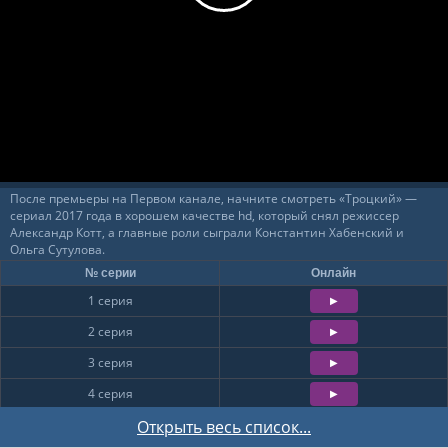
После премьеры на Первом канале, начните смотреть «Троцкий» —
сериал 2017 года в хорошем качестве hd, который снял режиссер
Александр Котт, а главные роли сыграли Константин Хабенский и
Ольга Сутулова.
№ серии
Онлайн
1 серия
2 серия
3 серия
4 серия
5 серия
Открыть весь список...