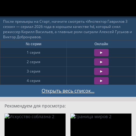
После премьеры на Старт, начните смотреть «Инспектор Гаврилов 3
сезон» — сериал 2026 года в хорошем качестве hd, который снял
режиссер Кирилл Васильев, а главные роли сыграли Алексей Гуськов и
Виктор Добронравов.
№ серии
Онлайн
1 серия
2 серия
3 серия
4 серия
5 серия
Открыть весь список...
6 серия
Рекомендуем для просмотра:
7 серия
8 серия
9 серия