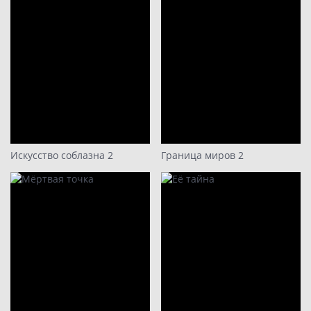
10
11
12
13
Искусство соблазна 2
Граница миров 2