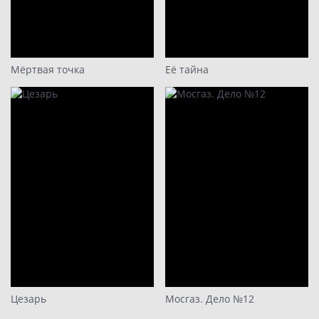
Мёртвая точка
Её тайна
Цезарь
Мосгаз. Дело №12