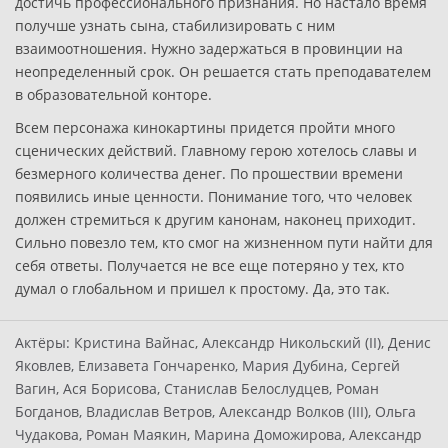
достичь профессионального признания. Но настало время
получше узнать сына, стабилизировать с ним
взаимоотношения. Нужно задержаться в провинции на
неопределенный срок. Он решается стать преподавателем
в образовательной конторе.
Всем персонажа кинокартины придется пройти много
сценических действий. Главному герою хотелось славы и
безмерного количества денег. По прошествии времени
появились иные ценности. Понимание того, что человек
должен стремиться к другим канонам, наконец приходит.
Сильно повезло тем, кто смог на жизненном пути найти для
себя ответы. Получается не все еще потеряно у тех, кто
думал о глобальном и пришел к простому. Да, это так.
Актёры:
Кристина Вайнас, Александр Никольский (II), Денис
Яковлев, Елизавета Гончаренко, Мария Дубина, Сергей
Вагин, Ася Борисова, Станислав Белослудцев, Роман
Богданов, Владислав Ветров, Александр Волков (III), Ольга
Чудакова, Роман Маякин, Марина Доможирова, Александр