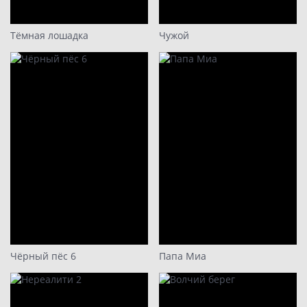
Тёмная лошадка
Чужой
Чёрный пёс 6
Папа Миа