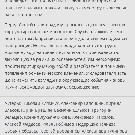
и нелюдим. Это препятствует любовным историям, а
попытки наладить положительную атмосферу в коллектив
валятся с треском.
Перед Лешей ставят задачу - раскрыть цепочку сговоров
коррумпированных чиновников. Служба сталкивает его с
лейтенантом Лавровой, ставшей в дальнейшем надежной
напарницей. Несмотря на неординарность их труда,
молодые люди начинают испытывать привязанность,
выходящую за рамки их обязанностей. Им необходимо
пройти притирку между собой и разобраться в причинах
появления романтического влечения. У следователя есть
шанс изменить взгляды на окружающие события - вновь
научиться эмоциональному самовыражению.
Актёры:
Николай Клямчук, Александр Галочкин, Кирилл
Власов, Юрий Брешин, Василий Шлыков, Григорий
Зельцер, Ксения Лукьянчикова, Александр Пахомов,
Алексей Фаддеев, Илья Любимов, Нодар Джанелидзе,
Софья Лебедева, Сергей Бородинов, Александра Тулинова,