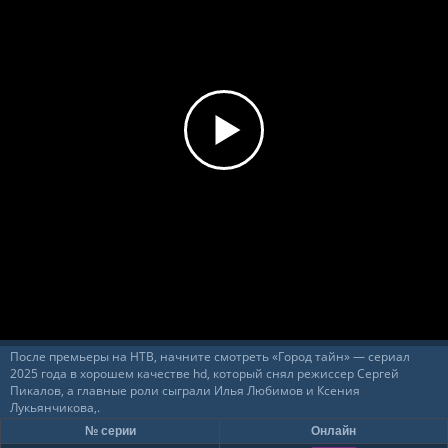
После премьеры на НТВ, начните смотреть «Город тайн» — сериал
2025 года в хорошем качестве hd, который снял режиссер Сергей
Пикалов, а главные роли сыграли Илья Любимов и Ксения
Лукьянчикова,.
№ серии
Онлайн