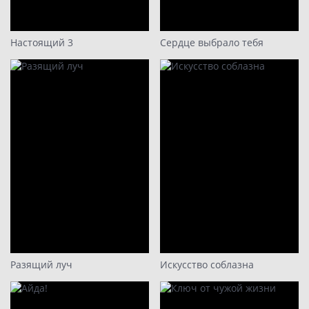
16
Настоящий 3
Сердце выбрало тебя
Разящий луч
Искусство соблазна