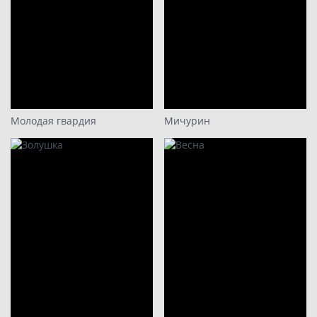
Молодая гвардия
Мичурин