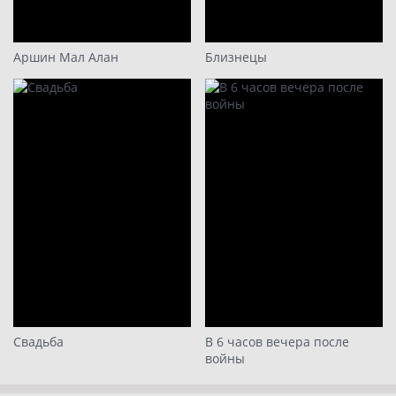
Аршин Мал Алан
Близнецы
Свадьба
В 6 часов вечера после
войны