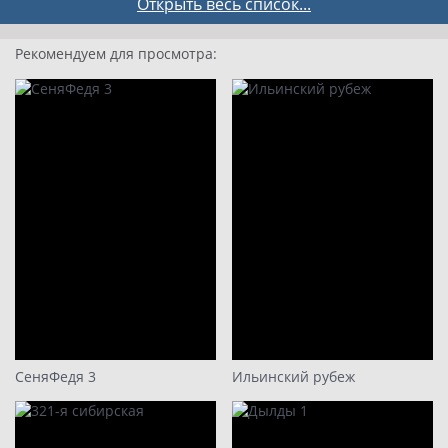
5 серия
Открыть весь список...
6 серия
Рекомендуем для просмотра:
7 серия
8 серия
9
10
11
12
13
14
15
16
17
СеняФедя 3
Ильинский рубеж
18
19