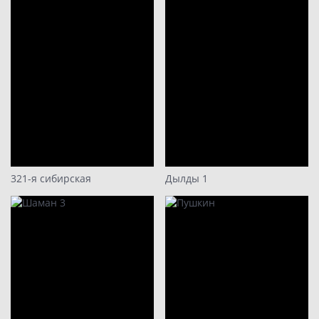
20
21
22
23
24
321-я сибирская
Дылды 1