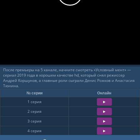
14
15
16
17
18
19
20
21
22
23
24
После премьеры на 5 канале, начните смотреть «Условный мент» —
сериал 2019 года в хорошем качестве hd, который снял режиссер
Андрей Коршунов, а главные роли сыграли Денис Рожков и Анастасия
Тюнина.
№ серии
Онлайн
1 серия
2 серия
3 серия
4 серия