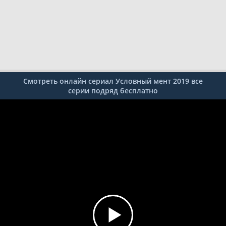
Смотреть онлайн сериал Условный мент 2019 все
серии подряд бесплатно
1
2
3
4
5
6
7
8
9
10
11
12
13