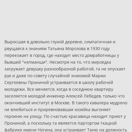
Выросшая в довольно глухой деревне, симпатичная и
рвущаяся к знаниям Татьяна Морозова в 1930 году
переезжает в город, где находит место домработницы у
бывшей "нэпманши". Несмотря на то, что мироедка
загружает девушку разнообразной работой, та не опускает
рук и даже по совету случайной знакомой Марии
Сергеевны Прониной устраивается в школу рабочей
молодежи. Все меняется, когда в соседнюю квартиру
заселяется молодой инженер Алексей Лебедев, только что
окончивший институт в Москве. В такого кавалера мудрено
не влюбиться и приревновавшая хозяйка выгоняет
героиню на улицу. По счастью красавица находит приют у
Прониной, а поскольку та является парторгом ткацкой
фабрики имени Ногина, она устраивает Таню на должность