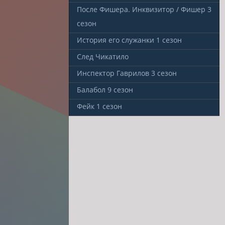
После Фишера. Инквизитор / Фишер
3
сезон
История его служанки
1 сезон
След Чикатило
Инспектор Гаврилов
3 сезон
Балабол
9 сезон
Фейк
1 сезон