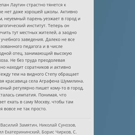
пан Лаутин страстно тянется к
вне нет даже хорошей школы. Активно
, неуемный парень уезжает в город и
агогический институт. Теперь он
чить тут местных жителей, а заодно
учебного заведения. Далеко не все
зованного педагога и в числе
родной отец, занимающий высокую
оза. Не без труда преодолевая
нно находит соратников и активно
Между тем на видного Степу обращает
ая красавица села Аграфена Шумилина.
женый регулярно пишет кому-то в город,
осталась симпатия. Понимая, что
ет ехать в саму Москву, чтобы там
 вовсе не так просто.
Василий Замятин, Николай Сунозов,
л Екатерининский, Борис Чирков, С.