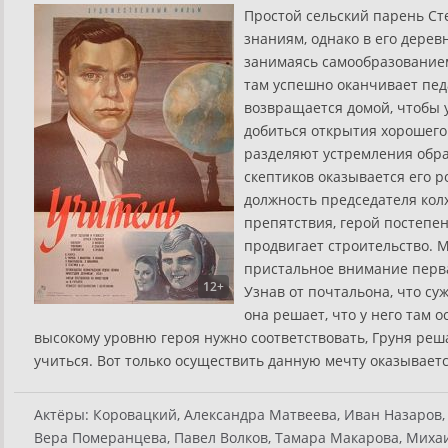
Простой сельский парень Сте
знаниям, однако в его дере
занимаясь самообразованием
там успешно оканчивает пед
возвращается домой, чтобы у
добиться открытия хорошего 
разделяют устремления обра
скептиков оказывается его 
должность председателя колх
препятствия, герой постепе
продвигает строительство. 
пристальное внимание перв
12+
Узнав от почтальона, что су
она решает, что у него там 
высокому уровню героя нужно соответствовать, Груня реша
учиться. Вот только осуществить данную мечту оказывается
Актёры:
Коровацкий, Александра Матвеева, Иван Назаров, 
Вера Померанцева, Павел Волков, Тамара Макарова, Михаи