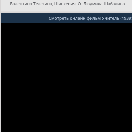
Валентина Телегина, Шинкевич, О. Людмила Шабалина...
Смотреть онлайн фильм Учитель (1939