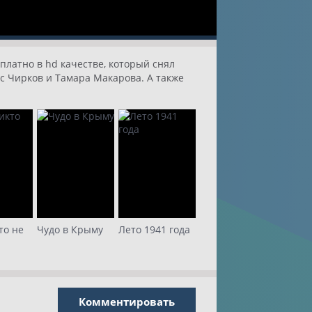
платно в hd качестве, который снял
с Чирков и Тамара Макарова. А также
то не
Чудо в Крыму
Лето 1941 года
Комментировать