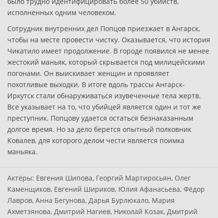
было трудно идентифицировать более 50 убийств,
исполненных одним человеком.
Сотрудник внутренних дел Попцов приезжает в Ангарск,
чтобы на месте провести чистку. Оказывается, что история
Чикатило имеет продолжение. В городе появился не менее
жестокий маньяк, который скрывается под милицейскими
погонами. Он выискивает женщин и проявляет
похотливые выходки. В итоге вдоль трассы Ангарск-
Иркутск стали обнаруживаться изувеченные тела жертв.
Все указывает на то, что убийцей является один и тот же
преступник. Попцову удается остаться безнаказанным
долгое время. Но за дело берется опытный полковник
Ковалев, для которого делом чести является поимка
маньяка.
Актёры:
Евгения Шипова, Георгий Мартиросьян, Олег
Каменщиков, Евгений Шириков, Юлия Афанасьева, Фёдор
Лавров, Анна Бегунова, Дарья Бурлюкало, Мария
Ахметзянова, Дмитрий Нагиев, Николай Козак, Дмитрий