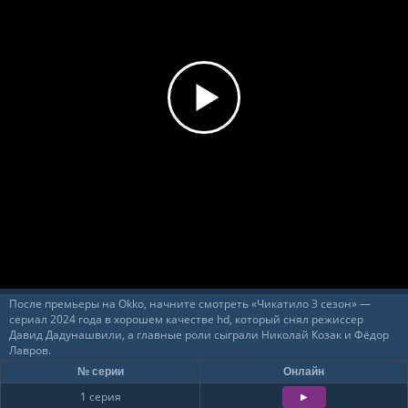
60%
Загрузка...
После премьеры на Okko, начните смотреть «Чикатило 3 сезон» —
сериал 2024 года в хорошем качестве hd, который снял режиссер
Давид Дадунашвили, а главные роли сыграли Николай Козак и Фёдор
Лавров.
№ серии
Онлайн
1 серия