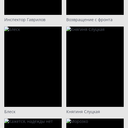
15
16
17
Инспектор Гаврилов
Возвращение с фронта
18
19
20
21
22
23
24
Блеск
Княгиня Слуцкая