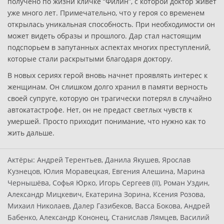
получено по жизни кличке “Филин”, с которой доктор живет
уже много лет. Примечательно, что у героя со временем
открылась уникальная способность. При необходимости он
может видеть образы и прошлого. Дар стал настоящим
подспорьем в запутанных аспектах многих преступлений,
которые стали раскрытыми благодаря доктору.
В новых сериях герой вновь начнет проявлять интерес к
женщинам. Он слишком долго хранил в памяти верность
своей супруге, которую он трагически потерял в случайно
автокатастрофе. Нет, он не предаст светлых чувств к
умершей. Просто приходит понимание, что нужно как то
жить дальше.
Актёры:
Андрей Терентьев, Данила Якушев, Ярослав
Кузнецов, Юлия Моравецкая, Евгения Алешина, Марина
Чернышёва, Софья Юрко, Игорь Сергеев (II), Роман Уздин,
Александр Мицкевич, Екатерина Зорина, Ксения Розова,
Михаил Николаев, Далер Газибеков, Васса Бокова, Андрей
Бабенко, Александр Кононец, Станислав Лямцев, Василий