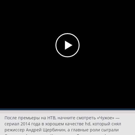
4 серия
После премьеры на НТВ, начните смотреть «Чужое» —
сериал 2014 года в хорошем качестве hd, который снял
режиссер Андрей Щербинин, а главные роли сыграли