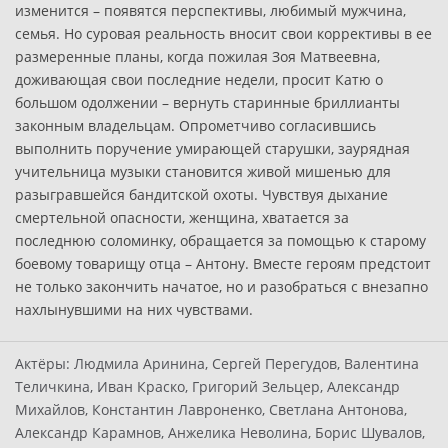
изменится – появятся перспективы, любимый мужчина,
семья. Но суровая реальность вносит свои коррективы в ее
размеренные планы, когда пожилая Зоя Матвеевна,
доживающая свои последние недели, просит Катю о
большом одолжении – вернуть старинные бриллианты
законным владельцам. Опрометчиво согласившись
выполнить поручение умирающей старушки, заурядная
учительница музыки становится живой мишенью для
разыгравшейся бандитской охоты. Чувствуя дыхание
смертельной опасности, женщина, хватается за
последнюю соломинку, обращается за помощью к старому
боевому товарищу отца – Антону. Вместе героям предстоит
не только закончить начатое, но и разобраться с внезапно
нахлынувшими на них чувствами.
Актёры:
Людмила Аринина, Сергей Перегудов, Валентина
Теличкина, Иван Краско, Григорий Зельцер, Александр
Михайлов, Константин Лавроненко, Светлана Антонова,
Александр Карамнов, Анжелика Неволина, Борис Шувалов,