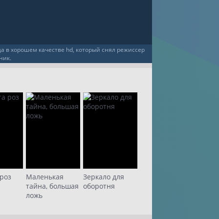
а в хорошем качестве hd, который снял режиссер
ник.
роз
Маленькая
Зеркало для
тайна, большая
оборотня
ложь