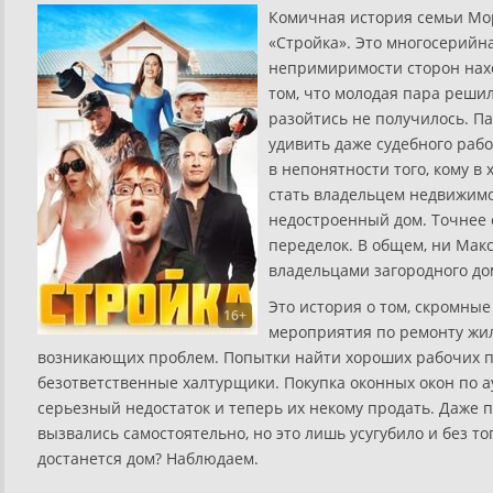
Комичная история семьи Мор
«Стройка». Это многосерийн
непримиримости сторон нахо
том, что молодая пара решил
разойтись не получилось. П
удивить даже судебного раб
в непонятности того, кому в
стать владельцем недвижимо
недостроенный дом. Точнее 
переделок. В общем, ни Макс
владельцами загородного до
Это история о том, скромны
16+
мероприятия по ремонту жи
возникающих проблем. Попытки найти хороших рабочих пр
безответственные халтурщики. Покупка оконных окон по 
серьезный недостаток и теперь их некому продать. Даже 
вызвались самостоятельно, но это лишь усугубило и без то
достанется дом? Наблюдаем.