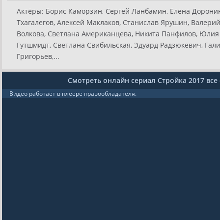
Актёры:
Борис Каморзин, Сергей Ланбамин, Елена Доронин
Тхагалегов, Алексей Маклаков, Станислав Ярушин, Валерий
Волкова, Светлана Американцева, Никита Панфилов, Юлия
Гутшмидт, Светлана Свибильская, Эдуард Радзюкевич, Гал
Григорьев,...
Смотреть онлайн сериал Стройка 2017 все
Видео работает в плеере правообладателя.