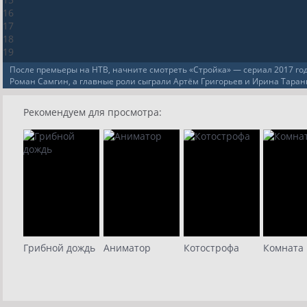
16
17
18
19
После премьеры на НТВ, начните смотреть «Стройка» — сериал 2017 год
Роман Самгин, а главные роли сыграли Артём Григорьев и Ирина Таран
Рекомендуем для просмотра:
Грибной дождь
Аниматор
Котострофа
Комната 