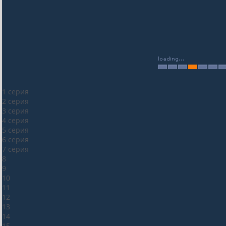
1 серия
2 серия
3 серия
4 серия
5 серия
6 серия
7 серия
8
9
10
11
12
13
14
15