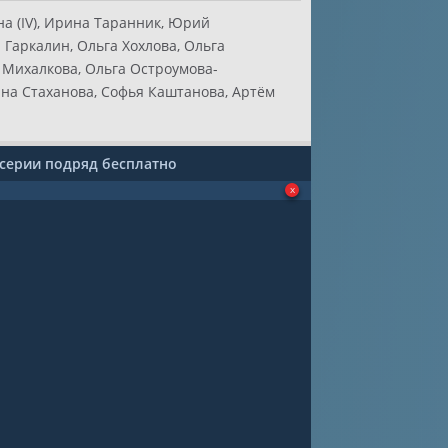
а (IV), Ирина Таранник, Юрий
 Гаркалин, Ольга Хохлова, Ольга
 Михалкова, Ольга Остроумова-
ина Стаханова, Софья Каштанова, Артём
 серии подряд бесплатно