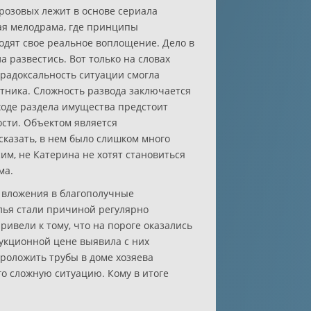
озовых лежит в основе сериала
ая мелодрама, где принципы
дят свое реальное воплощение. Дело в
а развестись. Вот только на словах
арадоксальность ситуации смогла
отника. Сложность развода заключается
 ходе раздела имущества предстоит
сти. Объектом является
сказать, в нем было слишком много
им, не Катерина не хотят становиться
ма.
е вложения в благополучные
лья стали причиной регулярно
ивели к тому, что на пороге оказались
аукционной цене выявила с них
проложить трубы в доме хозяева
го сложную ситуацию. Кому в итоге