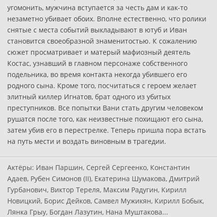
угомонить, мужчина вступается за честь дам и как-то
незаметно убивает обоих. Вполне естественно, что ролики
снятые с места событий выкладывают в ютуб и Иван
становится своеобразной знаменитостью. К сожалению
сюжет просматривает и матерый мафиозный деятель
Костас, узнавший в главном персонаже собственного
подельника, во время контакта некогда убившего его
родного сына. Кроме того, посчитаться с героем желает
элитный киллер Игнатов, брат одного из убитых
преступников. Все попытки Вани стать другим человеком
рушатся после того, как неизвестные похищают его сына,
затем убив его в перестрелке. Теперь пришла пора встать
на путь мести и воздать виновным в трагедии.
Актёры:
Иван Паршин, Сергей Сергеенко, Константин
Адаев, Рубен Симонов (II), Екатерина Шумакова, Дмитрий
Гурбанович, Виктор Тереля, Максим Радугин, Кирилл
Новицкий, Борис Дейков, Самвел Мужикян, Кирилл Бобык,
Лянка Грыу, Богдан Лазутин, Нана Муштакова...