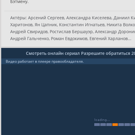
Бэтмену.
Актёры:
Арсений Сергеев, Александра Киселева, Даниил Ки
Харитонов, Ян Цапник, Константин Игнатьев, Никита Волко
Андрей Свиридов, Ростислав Бершауэр, Александр Доронин, 
Андрей Гальченко, Роман Евдокимов, Евгений Харланов...
Смотреть онлайн сериал Разрешите обратиться 2
Видео работает в плеере правообладателя.