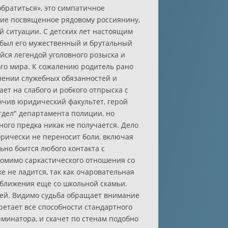
обратиться», это симпатичное
ние посвященное рядовому россиянину,
й ситуации. С детских лет настоящим
 был его мужественный и брутальный
йся легендой уголовного розыска и
го мира. К сожалению родитель рано
нении служебных обязанностей и
ет на слабого и робкого отпрыска с
ончив юридический факультет, герой
тдел" департамента полиции, но
ого предка никак не получается. Дело
горически не переносит боли, включая
ьно боится любого контакта с
омимо саркастического отношения со
е не ладится, так как очаровательная
сближения еще со школьной скамьи.
лей. Видимо судьба обращает внимание
бретает все способности стандартного
ерминатора, и скачет по стенам подобно