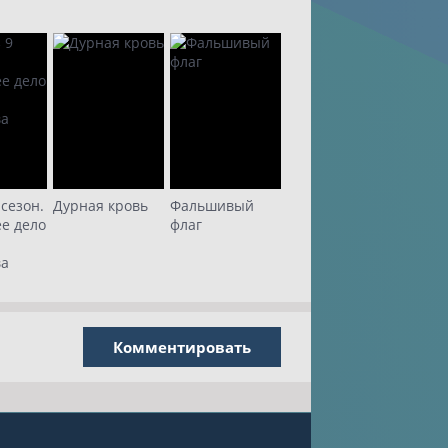
 сезон.
Дурная кровь
Фальшивый
е дело
флаг
ва
Комментировать