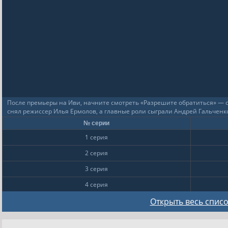
После премьеры на Иви, начните смотреть «Разрешите обратиться» — с
снял режиссер Илья Ермолов, а главные роли сыграли Андрей Гальченк
№ серии
1 серия
2 серия
3 серия
4 серия
5 серия
Открыть весь список
6 серия