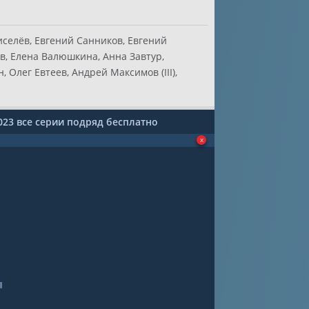
селёв, Евгений Санников, Евгений
в, Елена Валюшкина, Анна Завтур,
Олег Евтеев, Андрей Максимов (III),
023 все серии подряд бесплатно