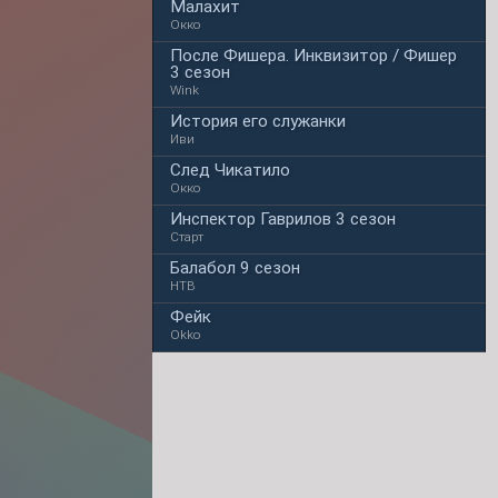
Малахит
Окко
После Фишера. Инквизитор / Фишер
3 сезон
Wink
История его служанки
Иви
След Чикатило
Окко
Инспектор Гаврилов 3 сезон
Старт
Балабол 9 сезон
НТВ
Фейк
Okko