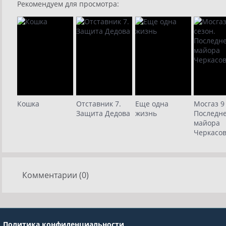
Рекомендуем для просмотра:
7 серия
8 серия
Кошка
Отставник 7.
Еще одна
Мосгаз 9
Защита Дедова
жизнь
Последне
майора
Черкасо
Комментарии (0)
Политика конфиденциальности