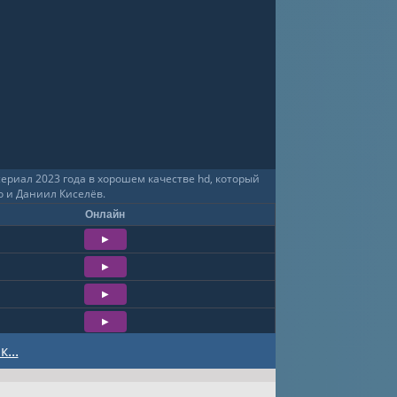
ериал 2023 года в хорошем качестве hd, который
о и Даниил Киселёв.
Онлайн
...