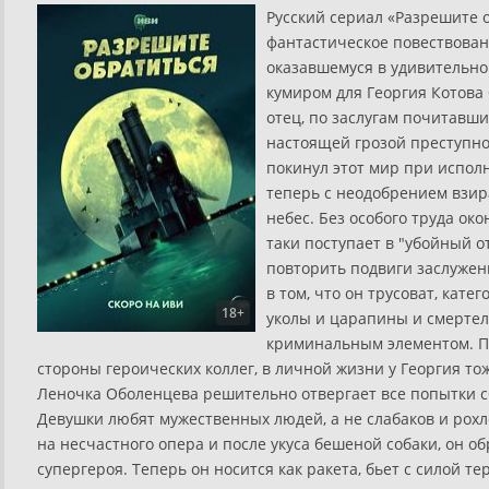
Русский сериал «Разрешите 
фантастическое повествова
оказавшемуся в удивительно
кумиром для Георгия Котова
отец, по заслугам почитавши
настоящей грозой преступно
покинул этот мир при испол
теперь с неодобрением взира
небес. Без особого труда ок
таки поступает в "убойный о
повторить подвиги заслуженн
в том, что он трусоват, кате
18+
уколы и царапины и смертел
криминальным элементом. П
стороны героических коллег, в личной жизни у Георгия тож
Леночка Оболенцева решительно отвергает все попытки 
Девушки любят мужественных людей, а не слабаков и рох
на несчастного опера и после укуса бешеной собаки, он о
супергероя. Теперь он носится как ракета, бьет с силой т