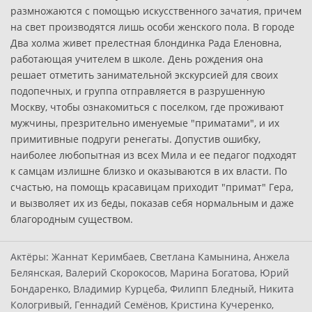
размножаются с помощью искусственного зачатия, причем
на свет производятся лишь особи женского пола. В городе
Два холма живет прелестная блондинка Рада Еленовна,
работающая учителем в школе. День рождения она
решает отметить занимательной экскурсией для своих
подопечных, и группа отправляется в разрушенную
Москву, чтобы ознакомиться с поселком, где проживают
мужчины, презрительно именуемые "приматами", и их
примитивные подруги ренегаты. Допустив ошибку,
наиболее любопытная из всех Мила и ее педагог подходят
к самцам излишне близко и оказываются в их власти. По
счастью, на помощь красавицам приходит "примат" Гера,
и вызволяет их из беды, показав себя нормальным и даже
благородным существом.
Актёры:
Жаннат Керимбаев, Светлана Камынина, Анжела
Белянская, Валерий Скорокосов, Марина Богатова, Юрий
Бондаренко, Владимир Курцеба, Филипп Бледный, Никита
Кологривый, Геннадий Семёнов, Кристина Кучеренко,