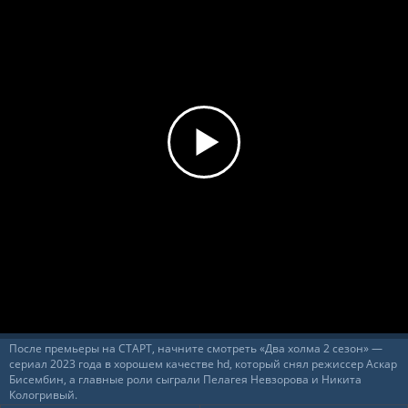
После премьеры на СТАРТ, начните смотреть «Два холма 2 сезон» —
сериал 2023 года в хорошем качестве hd, который снял режиссер Аскар
Бисембин, а главные роли сыграли Пелагея Невзорова и Никита
Кологривый.