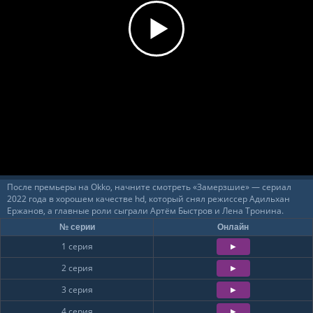
60%
Загрузка...
После премьеры на Okko, начните смотреть «Замерзшие» — сериал
2022 года в хорошем качестве hd, который снял режиссер Адильхан
Ержанов, а главные роли сыграли Артём Быстров и Лена Тронина.
№ серии
Онлайн
1 серия
2 серия
3 серия
4 серия