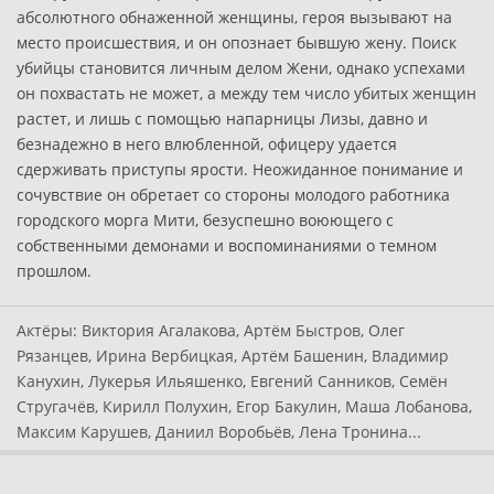
абсолютного обнаженной женщины, героя вызывают на
место происшествия, и он опознает бывшую жену. Поиск
убийцы становится личным делом Жени, однако успехами
он похвастать не может, а между тем число убитых женщин
растет, и лишь с помощью напарницы Лизы, давно и
безнадежно в него влюбленной, офицеру удается
сдерживать приступы ярости. Неожиданное понимание и
сочувствие он обретает со стороны молодого работника
городского морга Мити, безуспешно воюющего с
собственными демонами и воспоминаниями о темном
прошлом.
Актёры:
Виктория Агалакова, Артём Быстров, Олег
Рязанцев, Ирина Вербицкая, Артём Башенин, Владимир
Канухин, Лукерья Ильяшенко, Евгений Санников, Семён
Стругачёв, Кирилл Полухин, Егор Бакулин, Маша Лобанова,
Максим Карушев, Даниил Воробьёв, Лена Тронина...