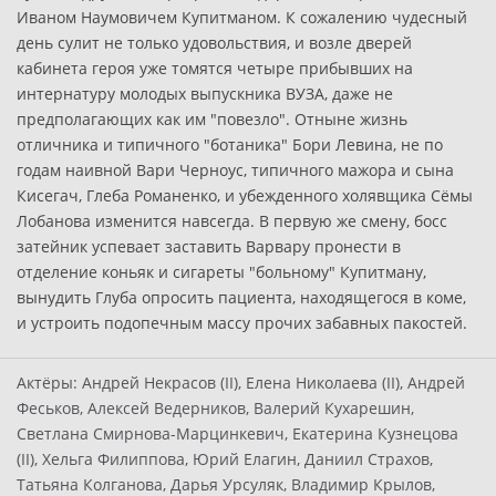
Иваном Наумовичем Купитманом. К сожалению чудесный
день сулит не только удовольствия, и возле дверей
кабинета героя уже томятся четыре прибывших на
интернатуру молодых выпускника ВУЗА, даже не
предполагающих как им "повезло". Отныне жизнь
отличника и типичного "ботаника" Бори Левина, не по
годам наивной Вари Черноус, типичного мажора и сына
Кисегач, Глеба Романенко, и убежденного холявщика Сёмы
Лобанова изменится навсегда. В первую же смену, босс
затейник успевает заставить Варвару пронести в
отделение коньяк и сигареты "больному" Купитману,
вынудить Глуба опросить пациента, находящегося в коме,
и устроить подопечным массу прочих забавных пакостей.
Актёры:
Андрей Некрасов (II), Елена Николаева (II), Андрей
Феськов, Алексей Ведерников, Валерий Кухарешин,
Светлана Смирнова-Марцинкевич, Екатерина Кузнецова
(II), Хельга Филиппова, Юрий Елагин, Даниил Страхов,
Татьяна Колганова, Дарья Урсуляк, Владимир Крылов,