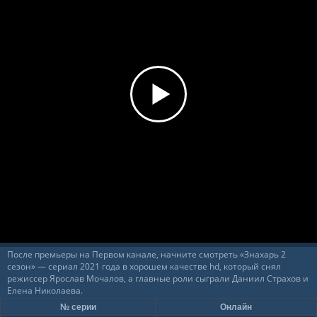
После премьеры на Первом канале, начните смотреть «Знахарь 2
сезон» — сериал 2021 года в хорошем качестве hd, который снял
режиссер Ярослав Мочалов, а главные роли сыграли Даниил Страхов и
Елена Николаева.
№ серии
Онлайн