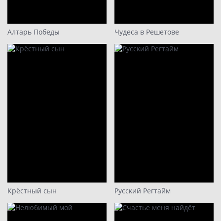
Алтарь Победы
Чудеса в Решетове
Крёстный сын
Русский Регтайм