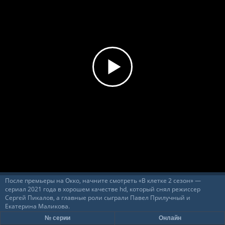
60%
Загрузка...
После премьеры на Окко, начните смотреть «В клетке 2 сезон» —
сериал 2021 года в хорошем качестве hd, который снял режиссер
Сергей Пикалов, а главные роли сыграли Павел Прилучный и
Екатерина Маликова.
№ серии
Онлайн