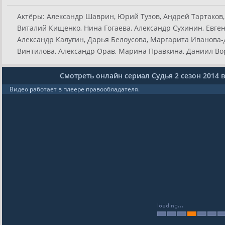
Актёры:
Александр Шаврин, Юрий Тузов, Андрей Тартаков,
Виталий Кищенко, Нина Гогаева, Александр Сухинин, Евген
Александр Калугин, Дарья Белоусова, Маргарита Иванова-
Винтилова, Александр Орав, Марина Правкина, Даниил Вор
Смотреть онлайн сериал Судья 2 сезон 2014 
Видео работает в плеере правообладателя.