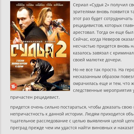
Сериал «Судья 2» получил с
зрителями вновь появится т
этот раз будет сотрудничать
рецидивистов, которых главн
арестовал. Тогда он еще был
Сейчас, когда Неверов оказа
несчастью придется вновь н
казалось завязал с криминал
своей малютке дочери.
Но не все так просто. На ге
несказанным образом повезл
омрачилась еще и тем, что ж
16+
следственные мероприятия у
причастен рецидивист.
придется очень сильно постараться, чтобы доказать свою
непричастность к данной истории. Людям приходится объ
тщательное расследование с целью выявления целой цепоч
преград прежде чем им удастся найти виновных и наказат