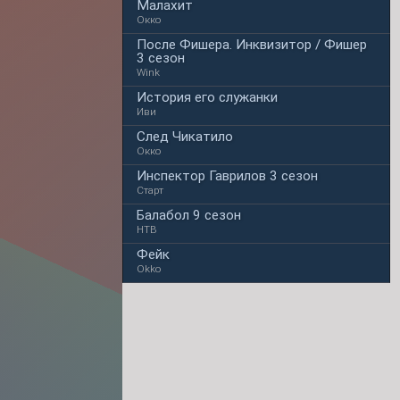
Малахит
Окко
После Фишера. Инквизитор / Фишер
3 сезон
Wink
История его служанки
Иви
След Чикатило
Окко
Инспектор Гаврилов 3 сезон
Старт
Балабол 9 сезон
НТВ
Фейк
Okko