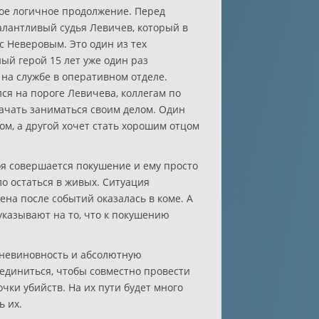
вое логичное продолжение. Перед
алантливый судья Левичев, который в
 с Неверовым. Это один из тех
ый герой 15 лет уже один раз
 на службе в оперативном отделе.
лся на пороге Левичева, коллегам по
ачать заниматься своим делом. Один
ом, а другой хочет стать хорошим отцом
роя совершается покушение и ему просто
о остаться в живых. Ситуация
ена после событий оказалась в коме. А
казывают на то, что к покушению
 невиновность и абсолютную
единиться, чтобы совместно провести
ки убийств. На их пути будет много
ь их.