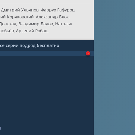
 Дмитрий Ульянов, Фаррух Гафуров,
ий Коряковский, Александр Блок,
Донская, Владимир Бадов, Наталья
обьёв, Арсений Робак...
все серии подряд бесплатно