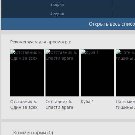
3 серия
4 серия
5 серия
Открыть весь список
6 серия
Рекомендуем для просмотра:
7 серия
8 серия
9
10
Отставник 5.
Отставник 6.
Куба 1
Пять мин
Один за всех
Спасти врага
тишины 
Комментарии (0)