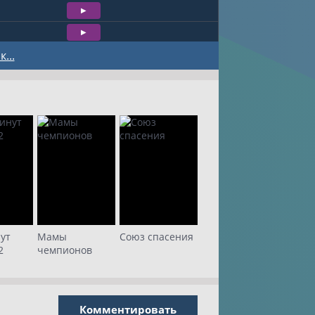
...
ут
Мамы
Союз спасения
2
чемпионов
Комментировать