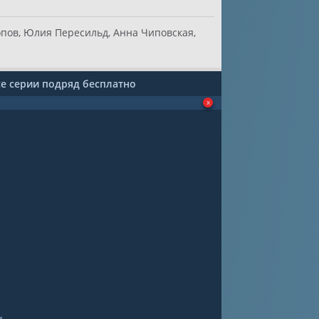
пов, Юлия Пересильд, Анна Чиповская,
се серии подряд бесплатно