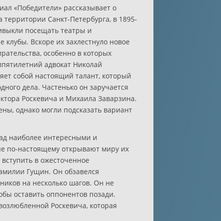
иал «Победители» рассказывает о
 территории Санкт-Петербурга, в 1895-
ивыкли посещать театры и
 клубы. Вскоре их захлестнуло новое
рательства, особенно в которых
ипятилетний адвокат Николай
яет собой настоящий талант, который
дного дела. Частенько он заручается
иктора Роскевича и Михаила Заварзина.
ены, однако могли подсказать вариант
над наиболее интересными и
ые по-настоящему открывают миру их
 вступить в ожесточенное
амилии Гущин. Он обзавелся
ников на несколько шагов. Он не
обы оставить оппонентов позади.
возлюбленной Роскевича, которая