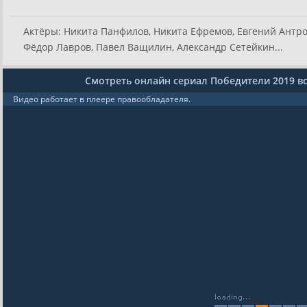
Актёры:
Никита Панфилов, Никита Ефремов, Евгений Антро
Фёдор Лавров, Павел Ващилин, Александр Сетейкин...
Смотреть онлайн сериал Победители 2019 в
Видео работает в плеере правообладателя.