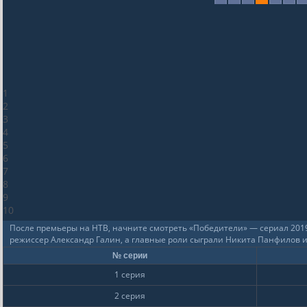
1
2
3
4
5
6
7
8
9
10
После премьеры на НТВ, начните смотреть «Победители» — сериал 2019
режиссер Александр Галин, а главные роли сыграли Никита Панфилов 
№ серии
1 серия
2 серия