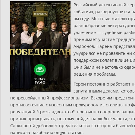
Российский детективный сер
событиях, развернувшихся на
ом году. Местные жители пр
разнообразные литературные
увлечение — судебные разби
принимает участие тридцат
Андронов. Парень представл
умудрился не провалить ни о
поддержкой коллег в лице В
Они были не настолько одар
решения проблемы.
Герои постоянно работают 
запутанными делами, котор
непревзойденный профессионализм. Вскоре им предстоит
противостояние с известным прокурором из столицы по ф
репутацией "грозы адвокатов", постоянно опережая защит
привык проигрывать, поэтому пойдет на любые уловки, чт
Сложностей добавляет предательство со стороны бывшей 
написала разоблачающую статью.