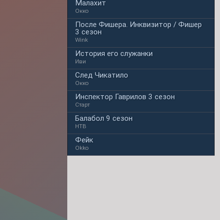
Малахит
Окко
После Фишера. Инквизитор / Фишер
3 сезон
Wink
История его служанки
Иви
След Чикатило
Окко
Инспектор Гаврилов 3 сезон
Старт
Балабол 9 сезон
НТВ
Фейк
Okko