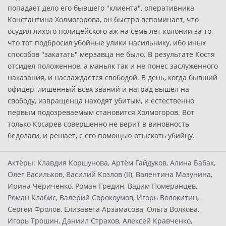
попадает дело его бывшего "клиента", оперативника
Константина Холмогорова, он быстро вспоминает, что
осудил лихого полицейского аж на семь лет колонии за то,
что тот подбросил убойные улики насильнику, ибо иных
способов "закатать" мерзавца не было. В результате Костя
отсидел положенное, а маньяк так и не понес заслуженного
наказания, и наслаждается свободой. В день, когда бывший
офицер, лишенный всех званий и наград вышел на
свободу, извращенца находят убитым, и естественно
первым подозреваемым становится Холмогоров. Вот
только Косарев совершенно не верит в виновность
бедолаги, и решает, с его помощью отыскать убийцу.
Актёры:
Клавдия Коршунова, Артём Гайдуков, Алина Бабак,
Олег Васильков, Василий Козлов (II), Валентина Мазунина,
Ирина Чериченко, Роман Гредин, Вадим Померанцев,
Роман Клабис, Валерий Сорокоумов, Игорь Волокитин,
Сергей Фролов, Елизавета Арзамасова, Ольга Волкова,
Игорь Трошин, Даниил Страхов, Алексей Кравченко,