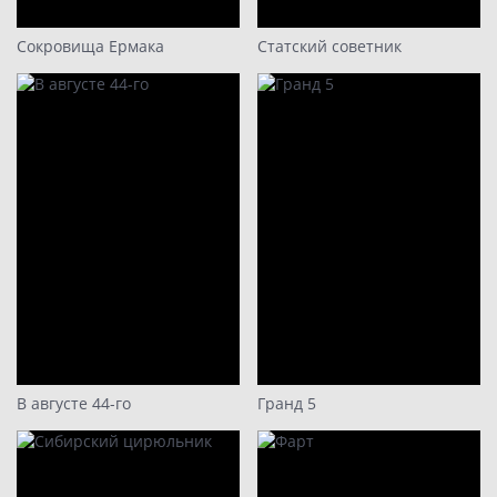
Сокровища Ермака
Статский советник
В августе 44-го
Гранд 5